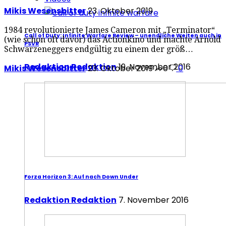
Mikis Wesensbitter
23. Oktober 2019
1984 revolutionierte James Cameron mit „Terminator“
Call of Duty: Infinite Warfare Review – unendliche Weiten auch in
(wie schon oft davor) das Actionkino und machte Arnold
PSVR
Schwarzeneggers endgültig zu einem der größ…
Redaktion Redaktion
19. November 2016
Mikis Wesensbitter
23. Oktober 2019
0
0
Forza Horizon 3: Auf nach Down Under
Redaktion Redaktion
7. November 2016