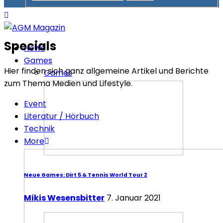
Specials
News
Games
Hier finden sich ganz allgemeine Artikel und Berichte
Games
zum Thema Medien und Lifestyle.
Event
Literatur / Hörbuch
Technik
More
Neue Games: Dirt 5 & Tennis World Tour 2
Mikis Wesensbitter
7. Januar 2021