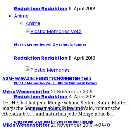
Redaktion Redaktion
11. April 2018
Anime
Anime
Plastic Memories Vol. 2 – Schnulz Runner
Redaktion Redaktion
11. April 2018
AGM-MAGAZIN: HERBSTSCHÖNHEITEN Teil 3
Plastic Memories Vol. 1 – Blade Runner in kawaii
Mikis Wesensbitter
21. November 2019
Redaktion Redaktion
4. April 2018
Der Herbst hat jede Menge schöne Seiten. Bunte Blätter,
magische Sonnenstrahlen, Pilze im Wald, romatische
Abendnebel… und natürlich jede Menge neue B…
Dragon Ball Z Kai Box 8 – Vegetas dunkles Ich
Mikis Wesensbitter
21. November 2019
0
0