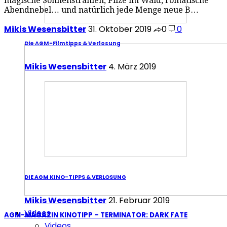
magische Sonnenstrahlen, Pilze im Wald, romatische
Abendnebel… und natürlich jede Menge neue B…
Mikis Wesensbitter
31. Oktober 2019
0
0
Die AGM-Filmtipps & Verlosung
Mikis Wesensbitter
4. März 2019
DIE AGM KINO-TIPPS & VERLOSUNG
Mikis Wesensbitter
21. Februar 2019
Videos
AGM-MAGAZIN KINOTIPP – TERMINATOR: DARK FATE
Videos