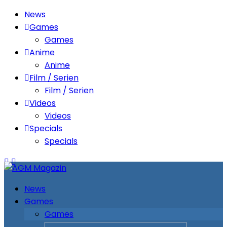
News
Games
Games
Anime
Anime
Film / Serien
Film / Serien
Videos
Videos
Specials
Specials
News
Games
Games