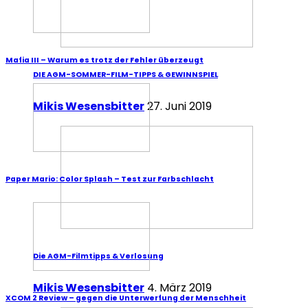
Mafia III – Warum es trotz der Fehler überzeugt
DIE AGM-SOMMER-FILM-TIPPS & GEWINNSPIEL
Mikis Wesensbitter
27. Juni 2019
Paper Mario: Color Splash – Test zur Farbschlacht
Die AGM-Filmtipps & Verlosung
Mikis Wesensbitter
4. März 2019
XCOM 2 Review – gegen die Unterwerfung der Menschheit