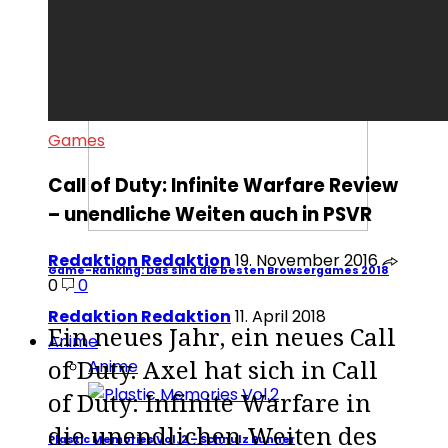
GAMESTIPP & GEWINNSPIEL: WER WEISS DENN SOWAS?
Mikis Wesensbitter
16. November 2018
Games
Call of Duty: Infinite Warfare Review
– unendliche Weiten auch in PSVR
Redaktion Redaktion
19. November 2016
Game-Ranking: Das sind die besten Browsergames 2018
0
0
Redaktion Redaktion
11. April 2018
Ein neues Jahr, ein neues Call
Anime
Anime
of Duty. Axel hat sich in Call
of Duty: Infinite Warfare in
die unendlichen Weiten des
Plastic Memories Vol. 2 – Schnulz Runner