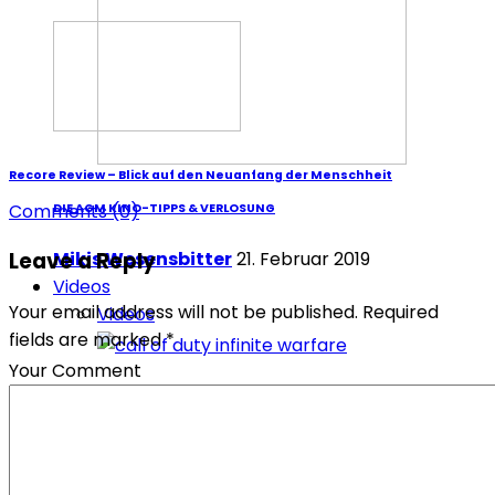
Recore Review – Blick auf den Neuanfang der Menschheit
Comments
(0)
DIE AGM KINO-TIPPS & VERLOSUNG
Mikis Wesensbitter
21. Februar 2019
Leave a Reply
Videos
Your email address will not be published. Required
Videos
fields are marked *
Your Comment
Call of Duty: Infinite Warfare Review – unendliche Weiten auch in
PSVR
Redaktion Redaktion
19. November 2016