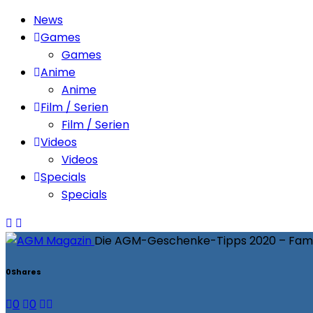
News
Games
Games
Anime
Anime
Film / Serien
Film / Serien
Videos
Videos
Specials
Specials
Die AGM-Geschenke-Tipps 2020 – Fami
0
Shares
0
0