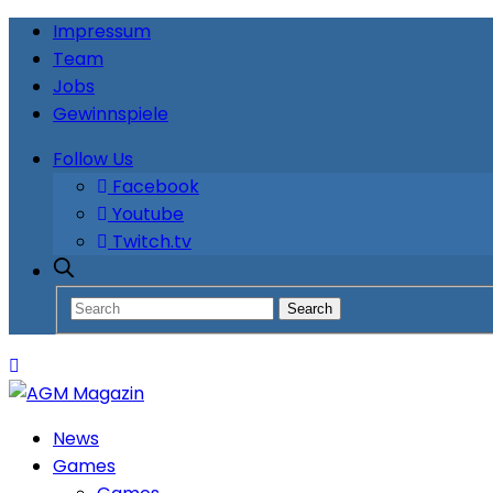
Impressum
Team
Jobs
Gewinnspiele
Follow Us
Facebook
Youtube
Twitch.tv
News
Games