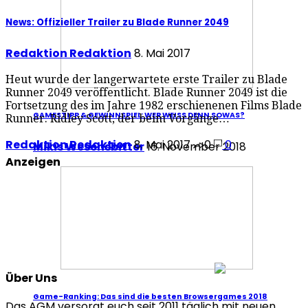
News: Offizieller Trailer zu Blade Runner 2049
Redaktion Redaktion
8. Mai 2017
Heut wurde der langerwartete erste Trailer zu Blade
Runner 2049 veröffentlicht. Blade Runner 2049 ist die
Fortsetzung des im Jahre 1982 erschienenen Films Blade
GAMESTIPP & GEWINNSPIEL: WER WEISS DENN SOWAS?
Runner. Ridley Scott, der beim Vorgänge…
Redaktion Redaktion
8. Mai 2017
0
0
Mikis Wesensbitter
16. November 2018
Anzeigen
Über Uns
Game-Ranking: Das sind die besten Browsergames 2018
Das AGM versorgt euch seit 2011 täglich mit neuen