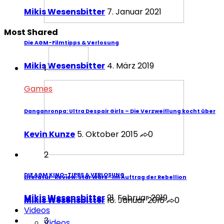
Mikis Wesensbitter
7. Januar 2021
Most Shared
Die AGM-Filmtipps & Verlosung
Mikis Wesensbitter
4. März 2019
1
Games
Danganronpa: Ultra Despair Girls – Die Verzweiflung kocht über
Kevin Kunze
5. Oktober 2015
0
2
DIE AGM KINO-TIPPS & VERLOSUNG
Literatur-Review: Star Wars- Im Auftrag der Rebellion
Mikis Wesensbitter
21. Februar 2019
Mikis Wesensbitter
18. Januar 2016
0
Videos
3
Videos