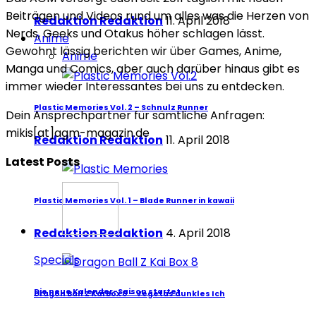
Beiträgen und Videos rund um alles was die Herzen von
Redaktion Redaktion
11. April 2018
Nerds, Geeks und Otakus höher schlagen lässt.
Anime
Gewohnt lässig berichten wir über Games, Anime,
Anime
Manga und Comics, aber auch darüber hinaus gibt es
immer wieder Interessantes bei uns zu entdecken.
Plastic Memories Vol. 2 – Schnulz Runner
Dein Ansprechpartner für sämtliche Anfragen:
mikis[at]agm-magazin.de
Redaktion Redaktion
11. April 2018
Latest Posts
Plastic Memories Vol. 1 – Blade Runner in kawaii
Redaktion Redaktion
4. April 2018
Specials
Die neue Kalender-Saison startet
Dragon Ball Z Kai Box 8 – Vegetas dunkles Ich