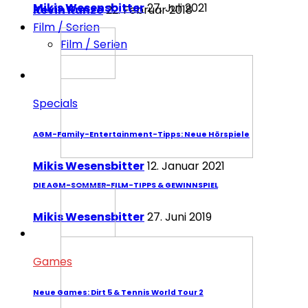
Mikis Wesensbitter
27. Juli 2021
Kevin Kunze
22. Februar 2018
Film / Serien
Film / Serien
Specials
AGM-Family-Entertainment-Tipps: Neue Hörspiele
Mikis Wesensbitter
12. Januar 2021
DIE AGM-SOMMER-FILM-TIPPS & GEWINNSPIEL
Mikis Wesensbitter
27. Juni 2019
Games
Neue Games: Dirt 5 & Tennis World Tour 2