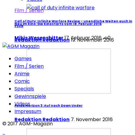
Film / Serien
Call of Duty: Infinite Warfare Review – unendliche Weiten auch in
Neu im Kino: Die Kinostarts vom 18. Februar 2016
PSVR
Mikis Wesensbitter
17. Februar 2016
0
Redaktion Redaktion
19. November 2016
Games
Film / Serien
Anime
Comic
Specials
Gewinnspiele
Videos
Forza Horizon 3: Auf nach Down Under
Impressum
Redaktion Redaktion
7. November 2016
© 2017 AGM-Magazin