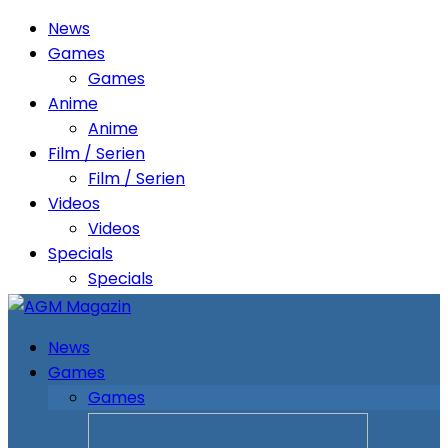
News
Games
Games
Anime
Anime
Film / Serien
Film / Serien
Videos
Videos
Specials
Specials
News
Games
Games