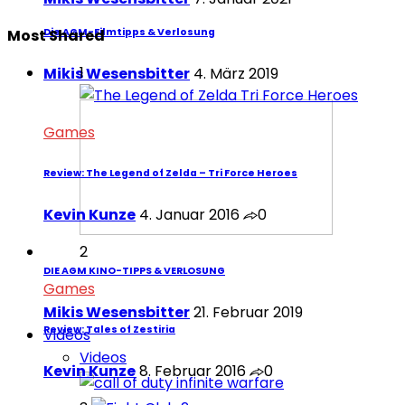
Most Shared
Die AGM-Filmtipps & Verlosung
1
Mikis Wesensbitter
4. März 2019
Games
Review: The Legend of Zelda – Tri Force Heroes
Kevin Kunze
4. Januar 2016
0
2
DIE AGM KINO-TIPPS & VERLOSUNG
Games
Mikis Wesensbitter
21. Februar 2019
Review: Tales of Zestiria
Videos
Videos
Kevin Kunze
8. Februar 2016
0