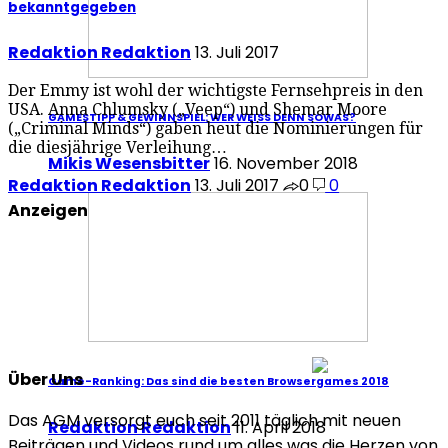
bekanntgegeben
Redaktion Redaktion
13. Juli 2017
Der Emmy ist wohl der wichtigste Fernsehpreis in den
USA. Anna Chlumsky („Veep“) und Shemar Moore
GAMESTIPP & GEWINNSPIEL: WER WEISS DENN SOWAS?
(„Criminal Minds“) gaben heut die Nominierungen für
die diesjährige Verleihung…
Mikis Wesensbitter
16. November 2018
Redaktion Redaktion
13. Juli 2017
0
0
Anzeigen
Über Uns
Game-Ranking: Das sind die besten Browsergames 2018
Das AGM versorgt euch seit 2011 täglich mit neuen
Redaktion Redaktion
11. April 2018
Beiträgen und Videos rund um alles was die Herzen von