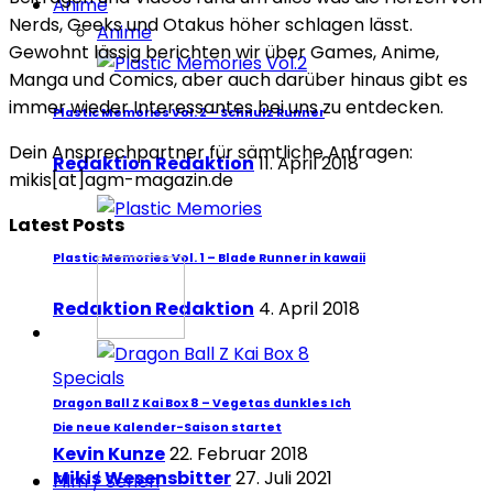
Anime
Nerds, Geeks und Otakus höher schlagen lässt.
Anime
Gewohnt lässig berichten wir über Games, Anime,
Manga und Comics, aber auch darüber hinaus gibt es
immer wieder Interessantes bei uns zu entdecken.
Plastic Memories Vol. 2 – Schnulz Runner
Dein Ansprechpartner für sämtliche Anfragen:
Redaktion Redaktion
11. April 2018
mikis[at]agm-magazin.de
Latest Posts
Plastic Memories Vol. 1 – Blade Runner in kawaii
Redaktion Redaktion
4. April 2018
Specials
Dragon Ball Z Kai Box 8 – Vegetas dunkles Ich
Die neue Kalender-Saison startet
Kevin Kunze
22. Februar 2018
Mikis Wesensbitter
27. Juli 2021
Film / Serien