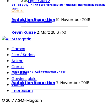
3
Call of Duty: Infinite Warfare Review – unendliche Weiten auch in
PSVR
Comic
Redaktion Redaktion
19. November 2016
Review: Fight Club 2 – Band 1
Kevin Kunze
2. März 2016
0
Games
Film / Serien
Anime
Comic
Specials
Forza Horizon 3: Auf nach Down Under
Gewinnspiele
Redaktion Redaktion
7. November 2016
Videos
Impressum
© 2017 AGM-Magazin