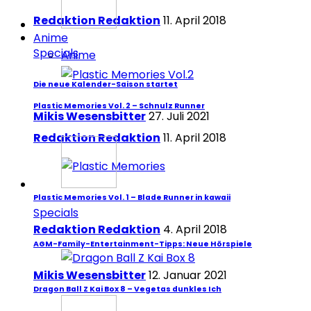
Redaktion Redaktion
11. April 2018
Anime
Specials
Anime
Die neue Kalender-Saison startet
Plastic Memories Vol. 2 – Schnulz Runner
Mikis Wesensbitter
27. Juli 2021
Redaktion Redaktion
11. April 2018
Plastic Memories Vol. 1 – Blade Runner in kawaii
Specials
Redaktion Redaktion
4. April 2018
AGM-Family-Entertainment-Tipps: Neue Hörspiele
Mikis Wesensbitter
12. Januar 2021
Dragon Ball Z Kai Box 8 – Vegetas dunkles Ich