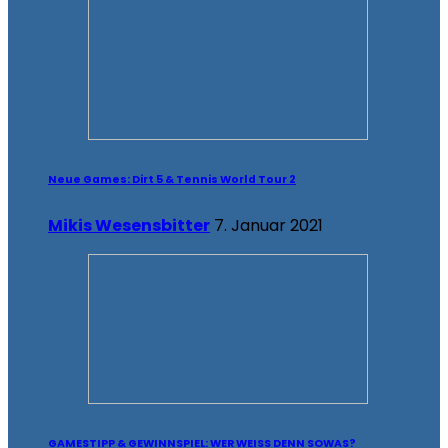
Neue Games: Dirt 5 & Tennis World Tour 2
Mikis Wesensbitter
7. Januar 2021
GAMESTIPP & GEWINNSPIEL: WER WEISS DENN SOWAS?