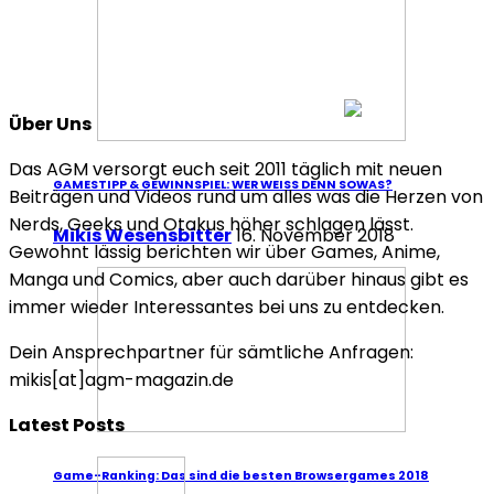
Über Uns
Das AGM versorgt euch seit 2011 täglich mit neuen
GAMESTIPP & GEWINNSPIEL: WER WEISS DENN SOWAS?
Beiträgen und Videos rund um alles was die Herzen von
Nerds, Geeks und Otakus höher schlagen lässt.
Mikis Wesensbitter
16. November 2018
Gewohnt lässig berichten wir über Games, Anime,
Manga und Comics, aber auch darüber hinaus gibt es
immer wieder Interessantes bei uns zu entdecken.
Dein Ansprechpartner für sämtliche Anfragen:
mikis[at]agm-magazin.de
Latest Posts
Game-Ranking: Das sind die besten Browsergames 2018