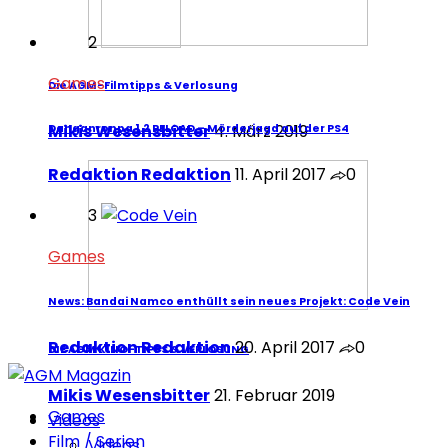
2
Games
Die AGM-Filmtipps & Verlosung
Mikis Wesensbitter
4. März 2019
Danganronpa 1.2 RELOAD – Mörderjagd auf der PS4
Redaktion Redaktion
11. April 2017
0
3
Games
News: Bandai Namco enthüllt sein neues Projekt: Code Vein
Redaktion Redaktion
20. April 2017
0
DIE AGM KINO-TIPPS & VERLOSUNG
Mikis Wesensbitter
21. Februar 2019
Games
Videos
Film / Serien
Videos