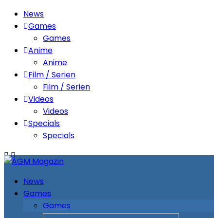
News
Games
Games
Anime
Anime
Film / Serien
Film / Serien
Videos
Videos
Specials
Specials
News
Games
Games