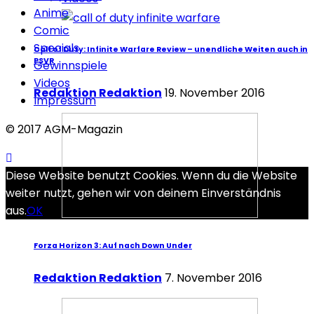
Anime
Comic
Specials
Call of Duty: Infinite Warfare Review – unendliche Weiten auch in
PSVR
Gewinnspiele
Videos
Redaktion Redaktion
19. November 2016
Impressum
© 2017 AGM-Magazin
Diese Website benutzt Cookies. Wenn du die Website
weiter nutzt, gehen wir von deinem Einverständnis
aus.
OK
Forza Horizon 3: Auf nach Down Under
Redaktion Redaktion
7. November 2016