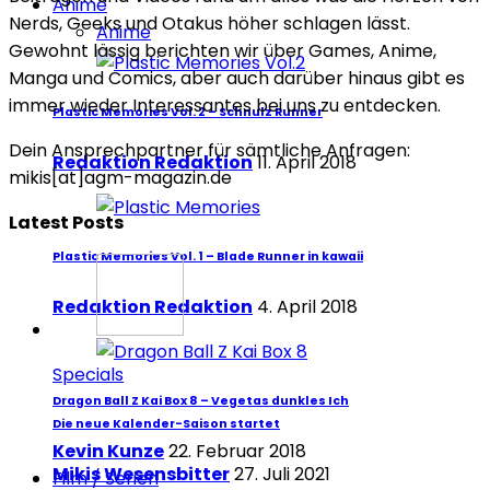
Anime
Nerds, Geeks und Otakus höher schlagen lässt.
Anime
Gewohnt lässig berichten wir über Games, Anime,
Manga und Comics, aber auch darüber hinaus gibt es
immer wieder Interessantes bei uns zu entdecken.
Plastic Memories Vol. 2 – Schnulz Runner
Dein Ansprechpartner für sämtliche Anfragen:
Redaktion Redaktion
11. April 2018
mikis[at]agm-magazin.de
Latest Posts
Plastic Memories Vol. 1 – Blade Runner in kawaii
Redaktion Redaktion
4. April 2018
Specials
Dragon Ball Z Kai Box 8 – Vegetas dunkles Ich
Die neue Kalender-Saison startet
Kevin Kunze
22. Februar 2018
Mikis Wesensbitter
27. Juli 2021
Film / Serien