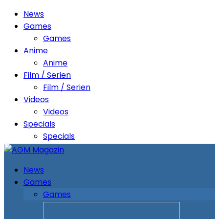
News
Games
Games
Anime
Anime
Film / Serien
Film / Serien
Videos
Videos
Specials
Specials
News
Games
Games