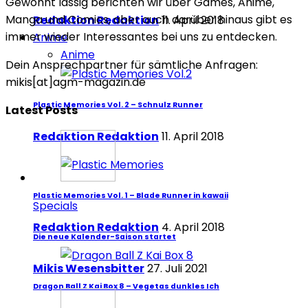
Gewohnt lässig berichten wir über Games, Anime,
Manga und Comics, aber auch darüber hinaus gibt es
Redaktion Redaktion
11. April 2018
immer wieder Interessantes bei uns zu entdecken.
Anime
Anime
Dein Ansprechpartner für sämtliche Anfragen:
mikis[at]agm-magazin.de
Plastic Memories Vol. 2 – Schnulz Runner
Latest Posts
Redaktion Redaktion
11. April 2018
Plastic Memories Vol. 1 – Blade Runner in kawaii
Specials
Redaktion Redaktion
4. April 2018
Die neue Kalender-Saison startet
Mikis Wesensbitter
27. Juli 2021
Dragon Ball Z Kai Box 8 – Vegetas dunkles Ich