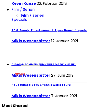
Kevin Kunze
22. Februar 2018
Film / Serien
Film / Serien
Specials
AGM-Family-Entertainment-Tipps: Neue Hörspiele
Mikis Wesensbitter
12. Januar 2021
DIE AGM-SOMMER-FILM-TIPPS & GEWINNSPIEL
Games
Mikis Wesensbitter
27. Juni 2019
Neue Games: Dirt 5 & Tennis World Tour 2
Mikis Wesensbitter
7. Januar 2021
Most Shared