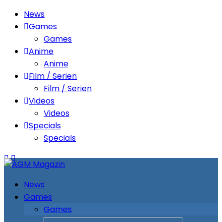
News
Games
Games
Anime
Anime
Film / Serien
Film / Serien
Videos
Videos
Specials
Specials
News
Games
Games