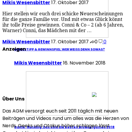
Mikis Wesensbitter
17. Oktober 2017
Hier stellen wir euch drei schicke Neuerscheinungen
für die ganze Familie vor. Und mit etwas Glück könnt
ihr tolle Preise gewinnen. Conni & Co – 2 (ab 6 Jahren,
Warner) Conni, das Mädchen mit der …
Mikis Wesensbitter
17. Oktober 2017
0
0
Anzeigen
GAMESTIPP & GEWINNSPIEL: WER WEISS DENN SOWAS?
Mikis Wesensbitter
16. November 2018
Über Uns
Das AGM versorgt euch seit 2011 täglich mit neuen
Beiträgen und Videos rund um alles was die Herzen von
Nerds, Geeks und Otakus höher schlagen lässt.
Game-Ranking: Das sind die besten Browsergames 2018