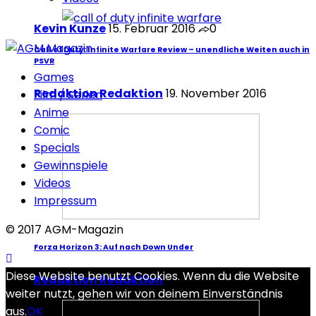
Kevin Kunze
15. Februar 2016
0
Call of Duty: Infinite Warfare Review – unendliche Weiten auch in
PSVR
Games
Redaktion Redaktion
19. November 2016
Film / Serien
Anime
Comic
Specials
Gewinnspiele
Videos
Impressum
© 2017 AGM-Magazin
Forza Horizon 3: Auf nach Down Under
Diese Website benutzt Cookies. Wenn du die Website
Redaktion Redaktion
7. November 2016
weiter nutzt, gehen wir von deinem Einverständnis
aus.
OK