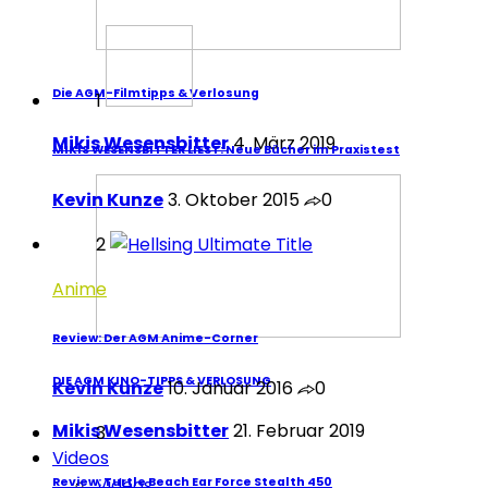
Die AGM-Filmtipps & Verlosung
1
Mikis Wesensbitter
4. März 2019
MIKIS WESENSBITTER LIEST: Neue Bücher im Praxistest
Kevin Kunze
3. Oktober 2015
0
2
Anime
Review: Der AGM Anime-Corner
DIE AGM KINO-TIPPS & VERLOSUNG
Kevin Kunze
10. Januar 2016
0
Mikis Wesensbitter
21. Februar 2019
3
Videos
Videos
Review: Turtle Beach Ear Force Stealth 450