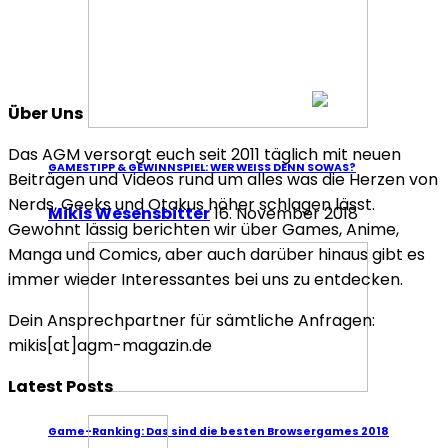
Über Uns
Das AGM versorgt euch seit 2011 täglich mit neuen
GAMESTIPP & GEWINNSPIEL: WER WEISS DENN SOWAS?
Beiträgen und Videos rund um alles was die Herzen von
Nerds, Geeks und Otakus höher schlagen lässt.
Mikis Wesensbitter
16. November 2018
Gewohnt lässig berichten wir über Games, Anime,
Manga und Comics, aber auch darüber hinaus gibt es
immer wieder Interessantes bei uns zu entdecken.
Dein Ansprechpartner für sämtliche Anfragen:
mikis[at]agm-magazin.de
Latest Posts
Game-Ranking: Das sind die besten Browsergames 2018