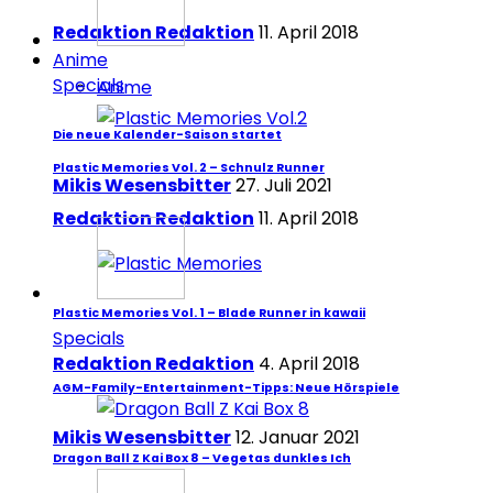
Redaktion Redaktion
11. April 2018
Anime
Specials
Anime
Die neue Kalender-Saison startet
Plastic Memories Vol. 2 – Schnulz Runner
Mikis Wesensbitter
27. Juli 2021
Redaktion Redaktion
11. April 2018
Plastic Memories Vol. 1 – Blade Runner in kawaii
Specials
Redaktion Redaktion
4. April 2018
AGM-Family-Entertainment-Tipps: Neue Hörspiele
Mikis Wesensbitter
12. Januar 2021
Dragon Ball Z Kai Box 8 – Vegetas dunkles Ich