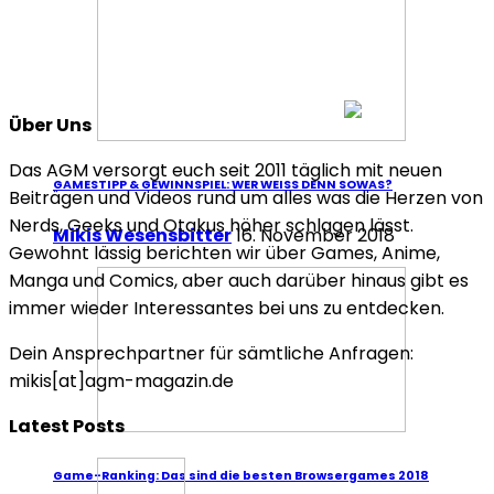
Über Uns
Das AGM versorgt euch seit 2011 täglich mit neuen
GAMESTIPP & GEWINNSPIEL: WER WEISS DENN SOWAS?
Beiträgen und Videos rund um alles was die Herzen von
Nerds, Geeks und Otakus höher schlagen lässt.
Mikis Wesensbitter
16. November 2018
Gewohnt lässig berichten wir über Games, Anime,
Manga und Comics, aber auch darüber hinaus gibt es
immer wieder Interessantes bei uns zu entdecken.
Dein Ansprechpartner für sämtliche Anfragen:
mikis[at]agm-magazin.de
Latest Posts
Game-Ranking: Das sind die besten Browsergames 2018