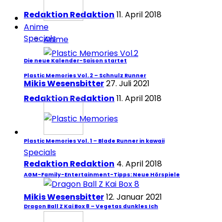
Redaktion Redaktion
11. April 2018
Anime
Specials
Anime
Die neue Kalender-Saison startet
Plastic Memories Vol. 2 – Schnulz Runner
Mikis Wesensbitter
27. Juli 2021
Redaktion Redaktion
11. April 2018
Plastic Memories Vol. 1 – Blade Runner in kawaii
Specials
Redaktion Redaktion
4. April 2018
AGM-Family-Entertainment-Tipps: Neue Hörspiele
Mikis Wesensbitter
12. Januar 2021
Dragon Ball Z Kai Box 8 – Vegetas dunkles Ich