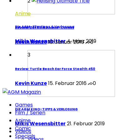
2
Anime
Die AGM-Filmtipps & Verlosung
Review: Der AGM Anime-Corner
Mikis Wesensbitter
4. März 2019
Kevin Kunze
10. Januar 2016
0
3
Review: Turtle Beach Ear Force Stealth 450
Kevin Kunze
15. Februar 2016
0
Games
DIE AGM KINO-TIPPS & VERLOSUNG
Film / Serien
Anime
Mikis Wesensbitter
21. Februar 2019
Comic
Videos
Specials
Videos