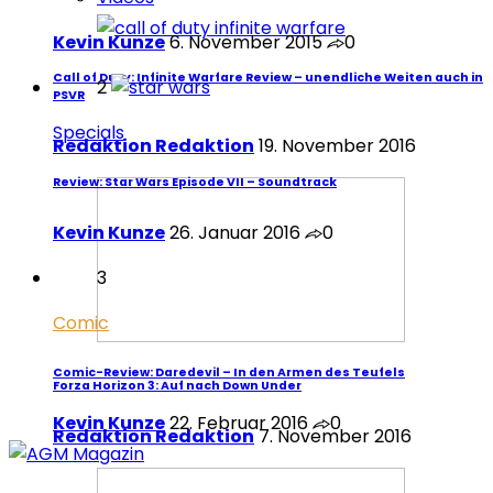
Kevin Kunze
6. November 2015
0
Call of Duty: Infinite Warfare Review – unendliche Weiten auch in
2
PSVR
Specials
Redaktion Redaktion
19. November 2016
Review: Star Wars Episode VII – Soundtrack
Kevin Kunze
26. Januar 2016
0
3
Comic
Comic-Review: Daredevil – In den Armen des Teufels
Forza Horizon 3: Auf nach Down Under
Kevin Kunze
22. Februar 2016
0
Redaktion Redaktion
7. November 2016