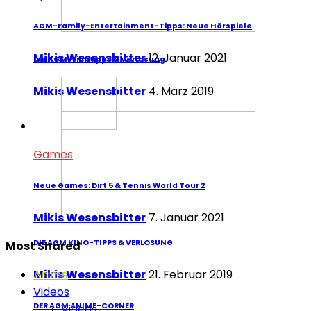
AGM-Family-Entertainment-Tipps: Neue Hörspiele
Mikis Wesensbitter
12. Januar 2021
Die AGM-Filmtipps & Verlosung
Mikis Wesensbitter
4. März 2019
Games
Neue Games: Dirt 5 & Tennis World Tour 2
Mikis Wesensbitter
7. Januar 2021
DIE AGM KINO-TIPPS & VERLOSUNG
Most Shared
Mikis Wesensbitter
21. Februar 2019
Anime
Videos
DER AGM ANIME-CORNER
Videos