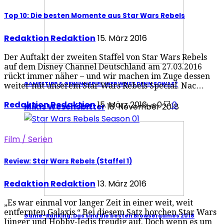
Top 10: Die besten Momente aus Star Wars Rebels
Redaktion Redaktion
15. März 2016
Der Auftakt der zweiten Staffel von Star Wars Rebels
auf dem Disney Channel Deutschland am 27.03.2016
rückt immer näher – und wir machen im Zuge dessen
GAMESTIPP & GEWINNSPIEL: WER WEISS DENN SOWAS?
weiter mit unserem Star Wars Rebels Special. Nac…
Redaktion Redaktion
15. März 2016
0
0
Mikis Wesensbitter
16. November 2018
Film / Serien
Review: Star Wars Rebels (Staffel 1)
Redaktion Redaktion
13. März 2016
„Es war einmal vor langer Zeit in einer weit, weit
entfernten Galaxis.“ Bei diesem Satz horchen Star Wars
Game-Ranking: Das sind die besten Browsergames 2018
Jünger und Hobby-Jedis freudig auf. Doch wenn es um