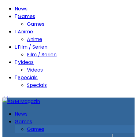
News
Games
Games
Anime
Anime
Film / Serien
Film / Serien
Videos
Videos
Specials
Specials
News
Games
Games