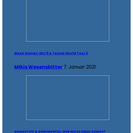
Neue Games: Dirt 5 & Tennis World Tour 2
Mikis Wesensbitter
7. Januar 2021
GAMESTIPP & GEWINNSPIEL: WER WEISS DENN SOWAS?