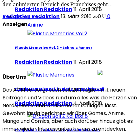
den animierten Bereich des Franchises geht…
Redaktion Redaktion
11. April 2018
Redaktion Redaktion
13. März 2016
0
0
Anime
Anzeigen
Anime
Plastic Memories Vol. 2 – Schnulz Runner
Redaktion Redaktion
11. April 2018
Über Uns
Das AGM versorgt euch seit 2011 täglich mit neuen
Plastic Memories Vol. 1 – Blade Runner in kawaii
Beiträgen und Videos rund um alles was die Herzen von
Redaktion Redaktion
4. April 2018
Nerds, Geeks und Otakus höher schlagen lässt.
Gewohnt lässig berichten wir über Games, Anime,
Manga und Comics, aber auch darüber hinaus gibt es
immer wieder Interessantes bei uns zu entdecken.
Dragon Ball Z Kai Box 8 – Vegetas dunkles Ich