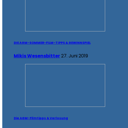
DIE AGM-SOMMER-FILM-TIPPS & GEWINNSPIEL
Mikis Wesensbitter
27. Juni 2019
Die AGM-Filmtipps & Verlosung