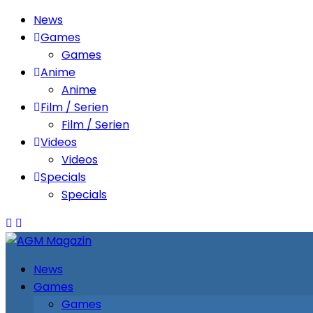
News
Games
Games
Anime
Anime
Film / Serien
Film / Serien
Videos
Videos
Specials
Specials
News
Games
Games