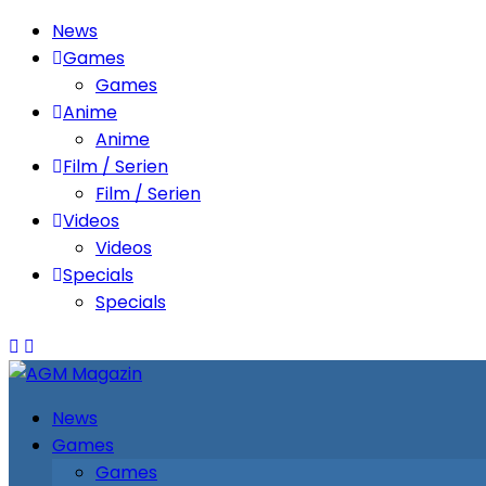
News
Games
Games
Anime
Anime
Film / Serien
Film / Serien
Videos
Videos
Specials
Specials
News
Games
Games