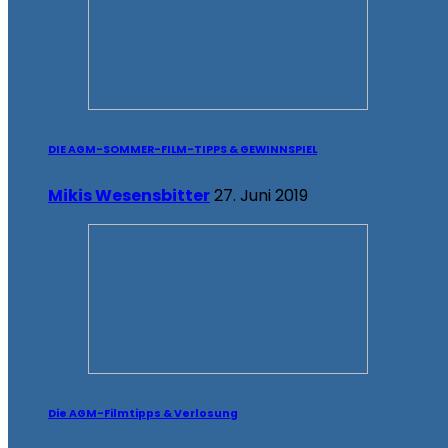
DIE AGM-SOMMER-FILM-TIPPS & GEWINNSPIEL
Mikis Wesensbitter
27. Juni 2019
Die AGM-Filmtipps & Verlosung