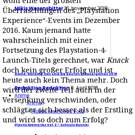
wohl eine der größten
Mikis Wesensbitter
16. November 2018
Überraschungen des „Playstation
Experience“-Events im Dezember
2016. Kaum jemand hatte
wahrscheinlich mit einer
Fortsetzung des Playstation-4-
Launch-Titels gerechnet, war
Knack
doch kein großer Erfolg und ist
Game-Ranking: Das sind die besten Browsergames 2018
heute auch kein Thema mehr. Doch
Redaktion Redaktion
11. April 2018
wird der zweite Teil auch in der
Anime
Versenkung verschwinden, oder
Anime
schlägt er sich besser als der Erstling
und wird so doch zum Erfolg?
Plastic Memories Vol. 2 – Schnulz Runner