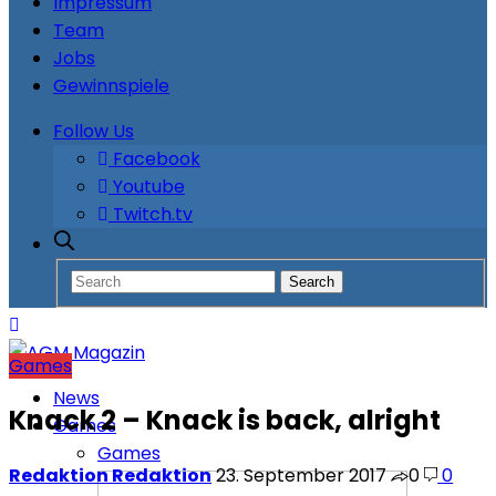
Impressum
Team
Jobs
Gewinnspiele
Follow Us
Facebook
Youtube
Twitch.tv
Games
News
Knack 2 – Knack is back, alright
Games
Games
Redaktion Redaktion
23. September 2017
0
0