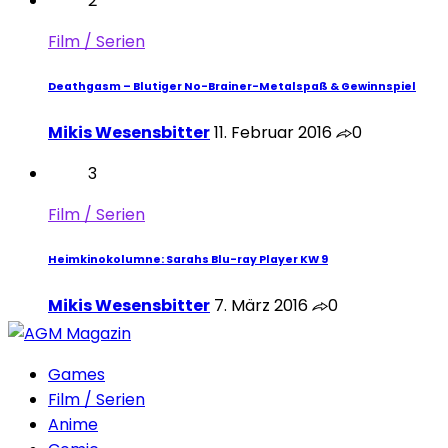
2
Film / Serien
Deathgasm – Blutiger No-Brainer-Metalspaß & Gewinnspiel
Mikis Wesensbitter
11. Februar 2016
0
3
Film / Serien
Heimkinokolumne: Sarahs Blu-ray Player KW 9
Mikis Wesensbitter
7. März 2016
0
Games
Film / Serien
Anime