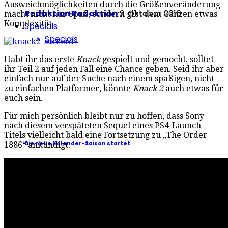
Ausweichmöglichkeiten durch die Größenveränderung
Redaktion Redaktion
2. Oktober 2016
macht nicht nur Spaß, sondern gibt dem Ganzen etwas
Komplexität.
Specials
Specials
Habt ihr das erste
Knack
gespielt und gemocht, solltet
ihr Teil 2 auf jeden Fall eine Chance geben. Seid ihr aber
einfach nur auf der Suche nach einem spaßigen, nicht
zu einfachen Platformer, könnte
Knack 2
auch etwas für
euch sein.
Für mich persönlich bleibt nur zu hoffen, dass Sony
nach diesem verspäteten Sequel eines PS4-Launch-
Titels vielleicht bald eine Fortsetzung zu „The Order
Die neue Kalender-Saison startet
1886“ ankündigt.
Mikis Wesensbitter
27. Juli 2021