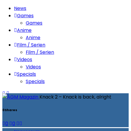
News
Games
Games
Anime
Anime
Film / Serien
Film / Serien
Videos
Videos
Specials
Specials
Knack 2 – Knack is back, alright
0
Shares
0
0