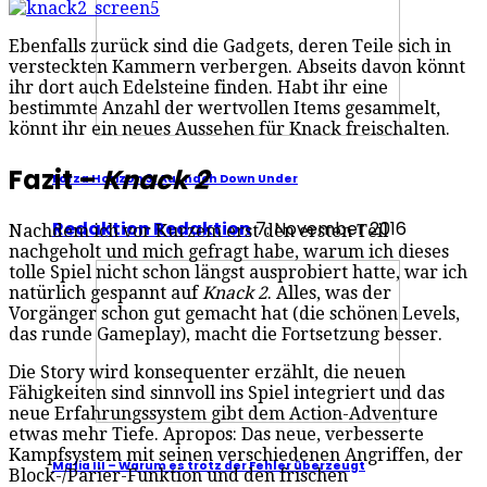
Ebenfalls zurück sind die Gadgets, deren Teile sich in
versteckten Kammern verbergen. Abseits davon könnt
ihr dort auch Edelsteine finden. Habt ihr eine
bestimmte Anzahl der wertvollen Items gesammelt,
könnt ihr ein neues Aussehen für Knack freischalten.
Fazit –
Knack 2
Forza Horizon 3: Auf nach Down Under
Redaktion Redaktion
7. November 2016
Nachdem ich vor Kurzem erst den ersten Teil
nachgeholt und mich gefragt habe, warum ich dieses
tolle Spiel nicht schon längst ausprobiert hatte, war ich
natürlich gespannt auf
Knack 2
. Alles, was der
Vorgänger schon gut gemacht hat (die schönen Levels,
das runde Gameplay), macht die Fortsetzung besser.
Die Story wird konsequenter erzählt, die neuen
Fähigkeiten sind sinnvoll ins Spiel integriert und das
neue Erfahrungssystem gibt dem Action-Adventure
etwas mehr Tiefe. Apropos: Das neue, verbesserte
Kampfsystem mit seinen verschiedenen Angriffen, der
Mafia III – Warum es trotz der Fehler überzeugt
Block-/Parier-Funktion und den frischen