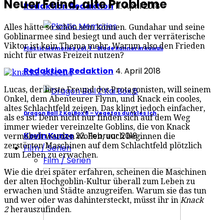
Neuer Feind, alte Probleme
Redaktion Redaktion
11. April 2018
Alles hätte so schön sein können. Gundahar und seine
Goblinarmee sind besiegt und auch der verräterische
Viktor ist kein Thema mehr. Warum also den Frieden
Plastic Memories Vol. 1 – Blade Runner in kawaii
nicht für etwas Freizeit nutzen?
Redaktion Redaktion
4. April 2018
Lucas, der beste Freund des Protagonisten, will seinem
Onkel, dem Abenteurer Flynn, und Knack ein cooles,
altes Schlachtfeld zeigen. Das klingt jedoch einfacher,
Dragon Ball Z Kai Box 8 – Vegetas dunkles Ich
als es ist. Denn nicht nur finden sich auf dem Weg
immer wieder vereinzelte Goblins, die von Knack
Kevin Kunze
22. Februar 2018
vermöbelt werden wollen, auch beginnen die
zerstörten Maschinen auf dem Schlachtfeld plötzlich
Film / Serien
zum Leben zu erwachen.
Film / Serien
Wie die drei später erfahren, scheinen die Maschinen
der alten Hochgoblin-Kultur überall zum Leben zu
erwachen und Städte anzugreifen. Warum sie das tun
und wer oder was dahintersteckt, müsst ihr in
Knack
2
herauszufinden.