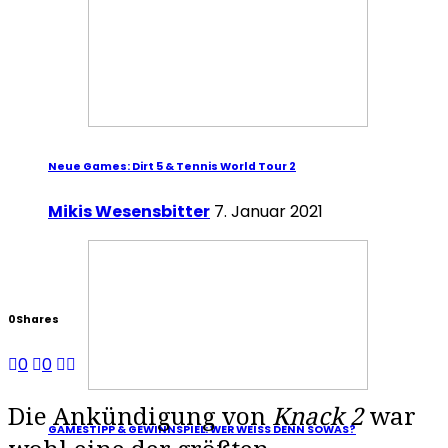
Neue Games: Dirt 5 & Tennis World Tour 2
Mikis Wesensbitter
7. Januar 2021
0
Shares
0
0
Die Ankündigung von
Knack 2
war
GAMESTIPP & GEWINNSPIEL: WER WEISS DENN SOWAS?