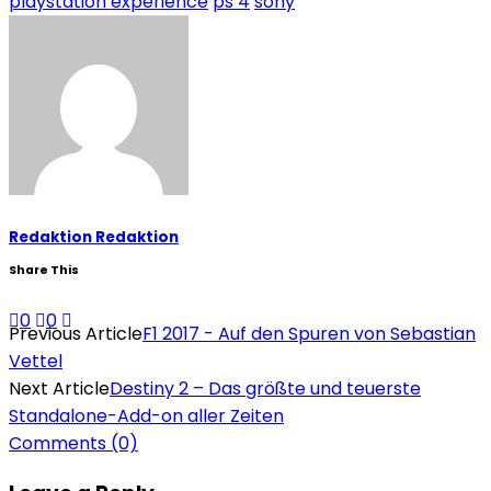
playstation experience
ps 4
sony
Redaktion Redaktion
Share This
0
0
Previous Article
F1 2017 - Auf den Spuren von Sebastian
Vettel
Next Article
Destiny 2 – Das größte und teuerste
Standalone-Add-on aller Zeiten
Comments
(0)