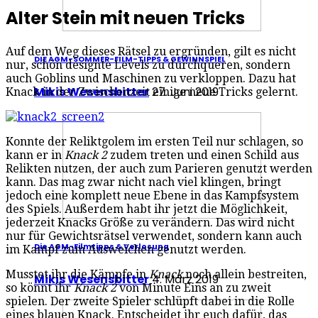
Alter Stein mit neuen Tricks
Auf dem Weg dieses Rätsel zu ergründen, gilt es nicht
DIE AGM-SOMMER-FILM-TIPPS & GEWINNSPIEL
nur, schön designte Levels zu durchqueren, sondern
auch Goblins und Maschinen zu verkloppen. Dazu hat
Mikis Wesensbitter
27. Juni 2019
Knack in der Zwischenzeit einige neue Tricks gelernt.
Konnte der Reliktgolem im ersten Teil nur schlagen, so
kann er in
Knack 2
zudem treten und einen Schild aus
Relikten nutzen, der auch zum Parieren genutzt werden
kann. Das mag zwar nicht nach viel klingen, bringt
jedoch eine komplett neue Ebene in das Kampfsystem
des Spiels. Außerdem habt ihr jetzt die Möglichkeit,
jederzeit Knacks Größe zu verändern. Das wird nicht
nur für Gewichtsrätsel verwendet, sondern kann auch
Die AGM-Filmtipps & Verlosung
im Kampf zum Ausweichen genutzt werden.
Musstet ihr die Kämpfe in
Knack
noch allein bestreiten,
Mikis Wesensbitter
4. März 2019
so könnt ihr
Knack 2
von Minute Eins an zu zweit
spielen. Der zweite Spieler schlüpft dabei in die Rolle
eines blauen Knack. Entscheidet ihr euch dafür, das