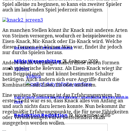
Spiel alleine zu beginnen, so kann ein zweiter Spieler
auch im laufenden Spiel jederzeit einsteigen.
An manchen Stellen könnt ihr Knack mit anderen Arten
von Steinen versorgen, wodurch er beispielsweise zu
Eisen-Knack, Nic-Knack oder Eis-Knack wird. Welche
dieser Formen ein kleiner Witz war, findet ihr jedoch
DIE AGM KINO-TIPPS & VERLOSUNG
nur durchs Spielen heraus.
Mikis Wesensbitter
21. Februar 2019
Anders als im Vorgänger haben diese neuen Formen
Videos
auch spielerische Relevanz. Als Eisen-Knack wiegt ihr
zum Beispiel mehr und könnt bestimmte Schalter
Videos
betätigen. Auch ändern sich eure Angriffe durch die
Kombination mit Eisen, Eis oder anderem.
Eine weitere Neuerung ist das Erfahrungssystem. Im
Call of Duty: Infinite Warfare Review – unendliche Weiten auch in
ersten Tedil war es so, dass Knack alles von Anfang an
PSVR
und auch nichts dazu lernen konnte. Nun bekommt ihr
regelmäßig Erfahrungspunkte, die für neue Fähigkeiten
Redaktion Redaktion
19. November 2016
oder Verstärkungen eurer bestehenden Skills
ausgegeben werden wollen.