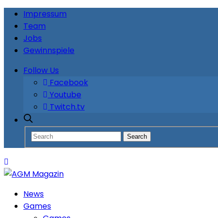
Impressum
Team
Jobs
Gewinnspiele
Follow Us
Facebook
Youtube
Twitch.tv
News
Games