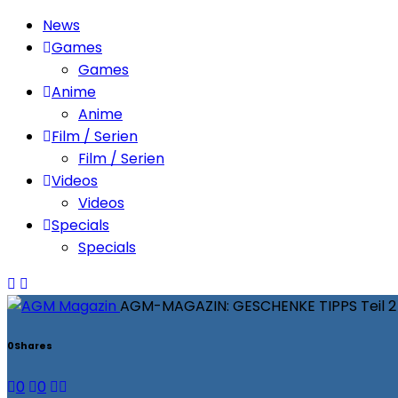
News
Games
Games
Anime
Anime
Film / Serien
Film / Serien
Videos
Videos
Specials
Specials
AGM-MAGAZIN: GESCHENKE TIPPS Teil 2
0
Shares
0
0