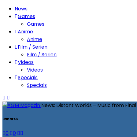
News
Games
Games
Anime
Anime
Film / Serien
Film / Serien
Videos
Videos
Specials
Specials
News: Distant Worlds – Music from Fina
0
Shares
0
0