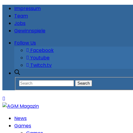
Impressum
Team
Jobs
Gewinnspiele
Follow Us
Facebook
Youtube
Twitch.tv
News
Games