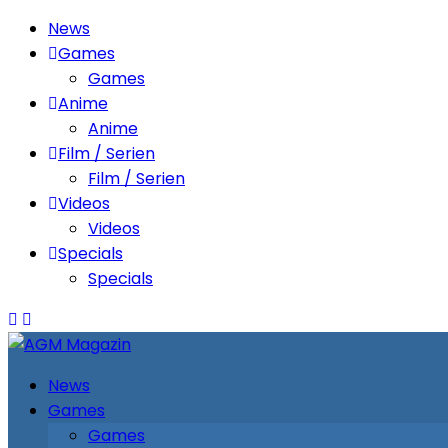
News
Games
Games
Anime
Anime
Film / Serien
Film / Serien
Videos
Videos
Specials
Specials
News
Games
Games