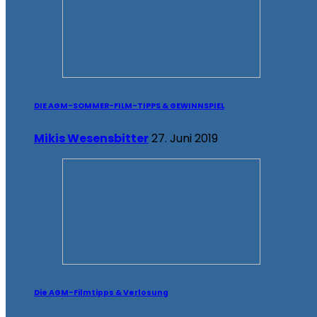
DIE AGM-SOMMER-FILM-TIPPS & GEWINNSPIEL
Mikis Wesensbitter
27. Juni 2019
Die AGM-Filmtipps & Verlosung