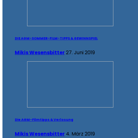
DIE AGM-SOMMER-FILM-TIPPS & GEWINNSPIEL
Mikis Wesensbitter
27. Juni 2019
Die AGM-Filmtipps & Verlosung
Mikis Wesensbitter
4. März 2019