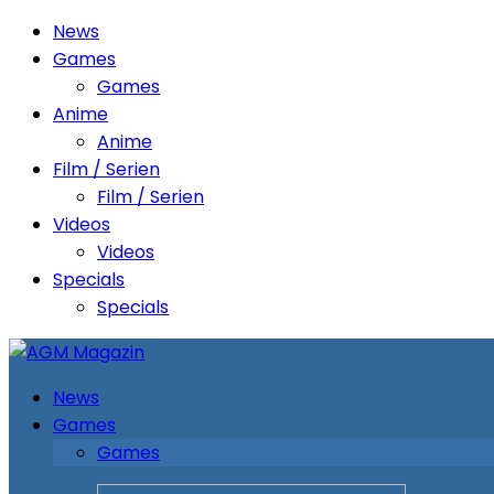
News
Games
Games
Anime
Anime
Film / Serien
Film / Serien
Videos
Videos
Specials
Specials
News
Games
Games