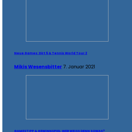
Neue Games: Dirt 5 & Tennis World Tour 2
Mikis Wesensbitter
7. Januar 2021
GAMESTIPP & GEWINNSPIEL: WER WEISS DENN SOWAS?