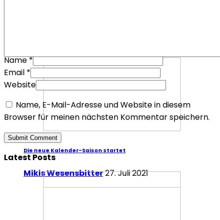
Mafia III – Warum es trotz der Fehler überzeugt
Redaktion Redaktion
2. Oktober 2016
Specials
Specials
Name
*
Email
*
Website
Name, E-Mail-Adresse und Website in diesem
Browser für meinen nächsten Kommentar speichern.
Die neue Kalender-Saison startet
Latest Posts
Mikis Wesensbitter
27. Juli 2021