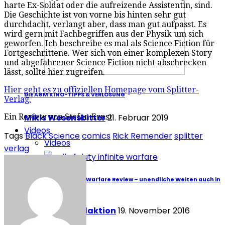
harte Ex-Soldat oder die aufreizende Assistentin, sind.
Die Geschichte ist von vorne bis hinten sehr gut
durchdacht, verlangt aber, dass man gut aufpasst. Es
wird gern mit Fachbegriffen aus der Physik um sich
geworfen. Ich beschreibe es mal als Science Fiction für
Fortgeschrittene. Wer sich von einer komplexen Story
und abgefahrener Science Fiction nicht abschrecken
lässt, sollte hier zugreifen.
Hier geht es zu offiziellen Homepage vom Splitter-
DIE AGM KINO-TIPPS & VERLOSUNG
Verlag.
Mikis Wesensbitter
21. Februar 2019
Ein Review von Stefan Ernst
Videos
Tags
Black Science
comics
Rick Remender
splitter
Videos
verlag
Call of Duty: Infinite Warfare Review – unendliche Weiten auch in
PSVR
Redaktion Redaktion
19. November 2016