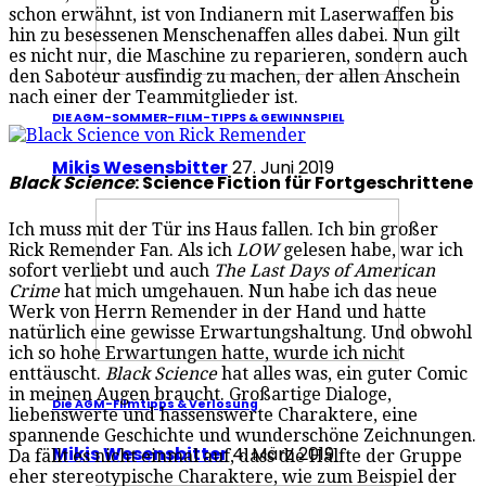
schon erwähnt, ist von Indianern mit Laserwaffen bis
hin zu besessenen Menschenaffen alles dabei. Nun gilt
es nicht nur, die Maschine zu reparieren, sondern auch
den Saboteur ausfindig zu machen, der allen Anschein
nach einer der Teammitglieder ist.
DIE AGM-SOMMER-FILM-TIPPS & GEWINNSPIEL
Mikis Wesensbitter
27. Juni 2019
Black Science
: Science Fiction für Fortgeschrittene
Ich muss mit der Tür ins Haus fallen. Ich bin großer
Rick Remender Fan. Als ich
LOW
gelesen habe, war ich
sofort verliebt und auch
The Last Days of American
Crime
hat mich umgehauen. Nun habe ich das neue
Werk von Herrn Remender in der Hand und hatte
natürlich eine gewisse Erwartungshaltung. Und obwohl
ich so hohe Erwartungen hatte, wurde ich nicht
enttäuscht.
Black Science
hat alles was, ein guter Comic
in meinen Augen braucht. Großartige Dialoge,
Die AGM-Filmtipps & Verlosung
liebenswerte und hassenswerte Charaktere, eine
spannende Geschichte und wunderschöne Zeichnungen.
Mikis Wesensbitter
4. März 2019
Da fällt es nicht einmal auf, dass die Hälfte der Gruppe
eher stereotypische Charaktere, wie zum Beispiel der