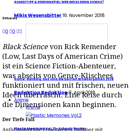
GAMESTIPP & GEWINNSPIEL: WER WEISS DENN SOWAS?
Mikis Wesensbitter
16. November 2018
0
Shares
0
0
Black Science
von Rick Remender
(Low, Last Days of American Crime)
ist ein Science Fiction-Abenteuer,
was abseits von Genre-Klischees
Game-Ranking: Das sind die besten Browsergames 2018
funktioniert und mit frischen, neuen
Redaktion Redaktion
11. April 2018
Ideen überrascht. Eine Reise durch
Anime
die Dimensionen kann beginnen.
Anime
Der Tiefe Fall
Plastic Memories Vol. 2 – Schnulz Runner
Anthropomorphe Froschwesen, Indianer mit