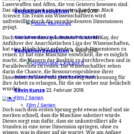
Laserwaffen und Affen, die von Geistern besessen sind.
Das alles begegnet uns im ersten Band von
Black
Redaktion Redaktion
11. April 2018
Science
. Ein Team aus Wissenschaftlern wird
unfreiwillig durch die verschiedensten Dimensionen
gejagt.
Plastic Memories Vol. 1 – Blade Runner in kawaii
Doch wie ist es dazu gekommen? Grant McKay, der
Anführer der Anarchistischen Liga der Wissenschaften,
hat eine Möglichkeit gefunden, durch Dimensionen zu
Redaktion Redaktion
4. April 2018
reisen. Er hat eine Maschine entwickelt, die es möglich
macht, die Mauern der Realität zu durchbrechen und in
Parallelwelten zu reisen. Die Wissenschaftler sehen
darin die Chance, die Ressourcenprobleme ihrer
Dragon Ball Z Kai Box 8 – Vegetas dunkles Ich
Dimension zu lösen und gleichzeitig Anerkennung für
ihre Arbeit zu erlangen, für die sie vorher nur belächelt
wurden.
Kevin Kunze
22. Februar 2018
Film / Serien
Film / Serien
Doch nach dem ersten Sprung geht etwas schief und sie
merken schnell, dass die Maschine sabotiert wurde.
Dieses sorgt nun dafür, dass sie unkontrolliert alle 4
Stunden in eine neue Dimension springen, ohne zu
wissen, was in dieser auf sie wartet. Wie am Anfang