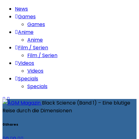
News
Games
Games
Anime
Anime
Film / Serien
Film / Serien
Videos
Videos
Specials
Specials
Black Science (Band 1) – Eine blutige
Reise durch die Dimensionen
0
Shares
0
0