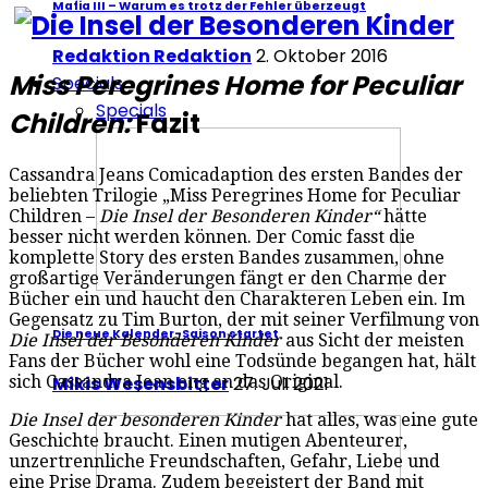
Mafia III – Warum es trotz der Fehler überzeugt
Redaktion Redaktion
2. Oktober 2016
Miss Peregrines Home for Peculiar
Specials
Specials
Children:
Fazit
Cassandra Jeans Comicadaption des ersten Bandes der
beliebten Trilogie „Miss Peregrines Home for Peculiar
Children –
Die Insel der Besonderen Kinder“
hätte
besser nicht werden können. Der Comic fasst die
komplette Story des ersten Bandes zusammen, ohne
großartige Veränderungen fängt er den Charme der
Bücher ein und haucht den Charakteren Leben ein. Im
Gegensatz zu Tim Burton, der mit seiner Verfilmung von
Die neue Kalender-Saison startet
Die Insel der Besonderen Kinder
aus Sicht der meisten
Fans der Bücher wohl eine Todsünde begangen hat, hält
Mikis Wesensbitter
27. Juli 2021
sich Cassandra Jean eng an das Original.
Die Insel der besonderen Kinder
hat alles, was eine gute
Geschichte braucht. Einen mutigen Abenteurer,
unzertrennliche Freundschaften, Gefahr, Liebe und
eine Prise Drama. Zudem begeistert der Band mit