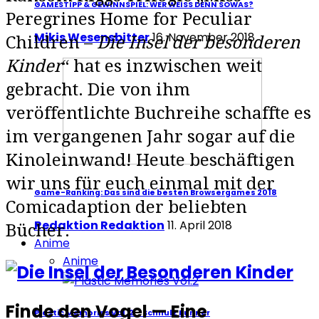
GAMESTIPP & GEWINNSPIEL: WER WEISS DENN SOWAS?
Peregrines Home for Peculiar
Mikis Wesensbitter
16. November 2018
Children –
Die Insel der besonderen
Kinder
“ hat es inzwischen weit
gebracht. Die von ihm
veröffentlichte Buchreihe schaffte es
im vergangenen Jahr sogar auf die
Kinoleinwand! Heute beschäftigen
wir uns für euch einmal mit der
Game-Ranking: Das sind die besten Browsergames 2018
Comicadaption der beliebten
Redaktion Redaktion
11. April 2018
Bücher.
Anime
Anime
Finde den Vogel — Eine
Plastic Memories Vol. 2 – Schnulz Runner