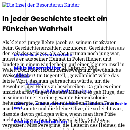
In jeder Geschichte steckt ein
Fünkchen Wahrheit
Als kleiner Junge liebte Jacob es, seinem Großvater
beim Geschichtenerzählen zuzuhören. Geschichten aus
der Zeit des Krieges. Als Abe Portman noch jung war,
DIE AGM KINO-TIPPS & VERLOSUNG
musste er aus seiner Heimat in Polen fliehen und
landete in einem Kinderheim auf einer kleinen Insel in
Mikis Wesensbitter
21. Februar 2019
Wales. Doch dort lebten keineswegs nur gewöhnliche
Videos
Waisenkinder! Im Gegenteil, „gewöhnlich“ wäre das
letzte Wort, das man gebrauchen würde, um die
Videos
Bewohner des Heims zu beschreiben. Da gab es einen
unsichtbaren Jungen namens Millard, es gab Huge, der
in seinem Inneren eine gesamte Bienenkolonie
beherrbergte, Emma, die mit bloßen Händen Feuer
Call of Duty: Infinite Warfare Review – unendliche Weiten auch in
machen konnte und die kleine Olive, die so leicht war,
PSVR
dass sie davon geflogen wäre, wenn man ihre Füße
nicht mit Gewichten beschwert hätte. Nicht zu
Redaktion Redaktion
19. November 2016
vergessen: Miss Peregrine, die Leiterin des Heimes, die