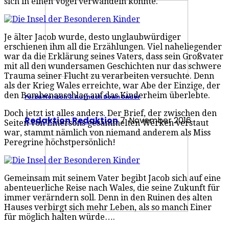
sich in einen Vogel verwandeln konnte.
Je älter Jacob wurde, desto unglaubwürdiger
erschienen ihm all die Erzählungen. Viel naheliegender
war da die Erklärung seines Vaters, dass sein Großvater
mit all den wundersamen Geschichten nur das schwere
Trauma seiner Flucht zu verarbeiten versuchte. Denn
als der Krieg Wales erreichte, war Abe der Einzige, der
den Bombenanschlag auf das Kinderheim überlebte.
Forza Horizon 3: Auf nach Down Under
Doch jetzt ist alles anders. Der Brief, der zwischen den
Redaktion Redaktion
7. November 2016
Seiten von Emersons gesammelten Werken verstaut
war, stammt nämlich von niemand anderem als Miss
Peregrine höchstpersönlich!
Gemeinsam mit seinem Vater begibt Jacob sich auf eine
abenteuerliche Reise nach Wales, die seine Zukunft für
immer verärndern soll. Denn in den Ruinen des alten
Hauses verbirgt sich mehr Leben, als so manch Einer
für möglich halten würde….