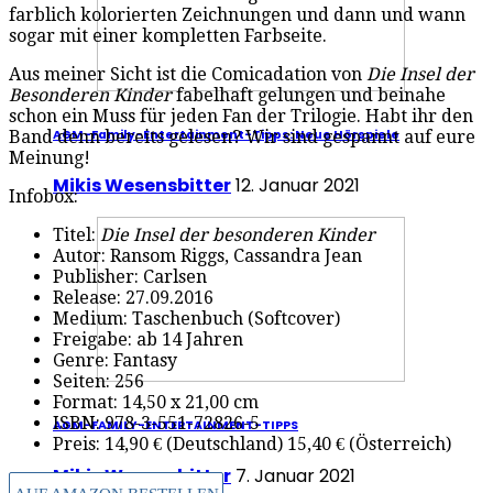
farblich kolorierten Zeichnungen und dann und wann
sogar mit einer kompletten Farbseite.
Aus meiner Sicht ist die Comicadation von
Die Insel der
Besonderen Kinder
fabelhaft gelungen und beinahe
schon ein Muss für jeden Fan der Trilogie. Habt ihr den
AGM-Family-Entertainment-Tipps: Neue Hörspiele
Band denn bereits gelesen? Wir sind gespannt auf eure
Meinung!
Mikis Wesensbitter
12. Januar 2021
Infobox:
Titel:
Die Insel der besonderen Kinder
Autor: Ransom Riggs, Cassandra Jean
Publisher: Carlsen
Release: 27.09.2016
Medium: Taschenbuch (Softcover)
Freigabe: ab 14 Jahren
Genre: Fantasy
Seiten: 256
Format: 14,50 x 21,00 cm
ISBN: 978-3-551-72826-5
AGM-FAMILY-ENTERTAINMENT-TIPPS
Preis: 14,90 € (Deutschland) 15,40 € (Österreich)
Mikis Wesensbitter
7. Januar 2021