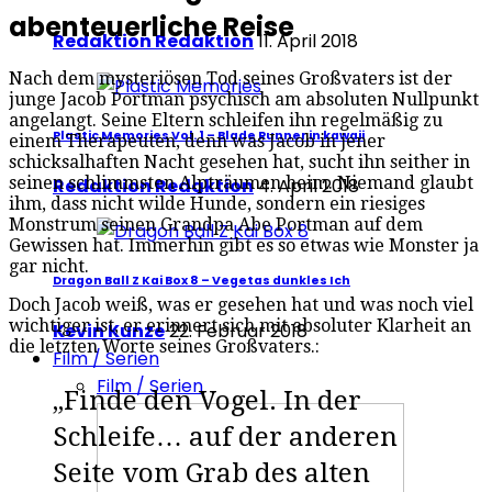
abenteuerliche Reise
Redaktion Redaktion
11. April 2018
Nach dem mysteriösen Tod seines Großvaters ist der
junge Jacob Portman psychisch am absoluten Nullpunkt
angelangt. Seine Eltern schleifen ihn regelmäßig zu
Plastic Memories Vol. 1 – Blade Runner in kawaii
einem Therapeuten, denn was Jacob in jener
schicksalhaften Nacht gesehen hat, sucht ihn seither in
seinen schlimmsten Alpträumen heim. Niemand glaubt
Redaktion Redaktion
4. April 2018
ihm, dass nicht wilde Hunde, sondern ein riesiges
Monstrum seinen Grandpa Abe Portman auf dem
Gewissen hat. Immerhin gibt es so etwas wie Monster ja
gar nicht.
Dragon Ball Z Kai Box 8 – Vegetas dunkles Ich
Doch Jacob weiß, was er gesehen hat und was noch viel
wichtiger ist, er erinnert sich mit absoluter Klarheit an
Kevin Kunze
22. Februar 2018
die letzten Worte seines Großvaters.:
Film / Serien
Film / Serien
„Finde den Vogel. In der
Schleife… auf der anderen
Seite vom Grab des alten