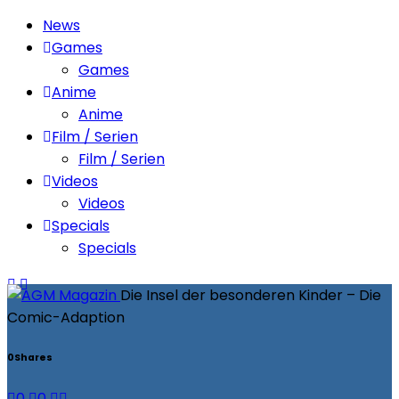
News
Games
Games
Anime
Anime
Film / Serien
Film / Serien
Videos
Videos
Specials
Specials
Die Insel der besonderen Kinder – Die
Comic-Adaption
0
Shares
0
0