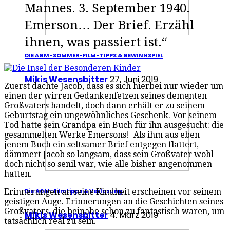
Mannes. 3. September 1940.
Emerson… Der Brief. Erzähl
ihnen, was passiert ist.“
DIE AGM-SOMMER-FILM-TIPPS & GEWINNSPIEL
Mikis Wesensbitter
27. Juni 2019
Zuerst dachte Jacob, dass es sich hierbei nur wieder um
einen der wirren Gedankenfetzen seines dementen
Großvaters handelt, doch dann erhält er zu seinem
Geburtstag ein ungewöhnliches Geschenk. Vor seinem
Tod hatte sein Grandpa ein Buch für ihn ausgesucht: die
gesammelten Werke Emersons! Als ihm aus eben
jenem Buch ein seltsamer Brief entgegen flattert,
dämmert Jacob so langsam, dass sein Großvater wohl
doch nicht so senil war, wie alle bisher angenommen
hatten.
Erinnerungen an seine Kindheit erscheinen vor seinem
Die AGM-Filmtipps & Verlosung
geistigen Auge. Erinnerungen an die Geschichten seines
Großvaters, die beinahe schon zu fantastisch waren, um
Mikis Wesensbitter
4. März 2019
tatsächlich real zu sein.