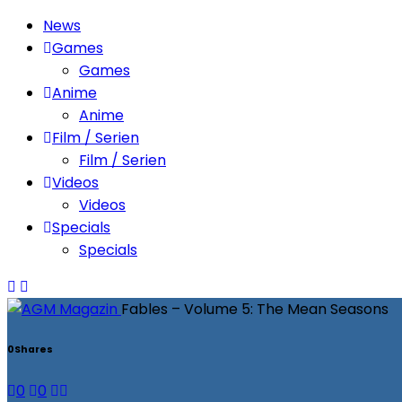
News
Games
Games
Anime
Anime
Film / Serien
Film / Serien
Videos
Videos
Specials
Specials
Fables – Volume 5: The Mean Seasons
0
Shares
0
0