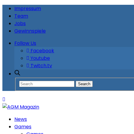
Impressum
Team
Jobs
Gewinnspiele
Follow Us
Facebook
Youtube
Twitch.tv
News
Games