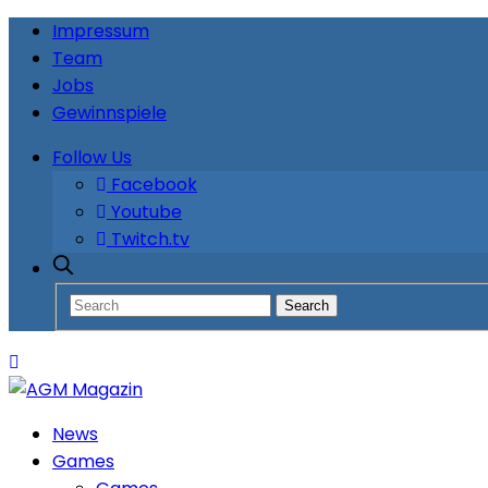
Impressum
Team
Jobs
Gewinnspiele
Follow Us
Facebook
Youtube
Twitch.tv
News
Games