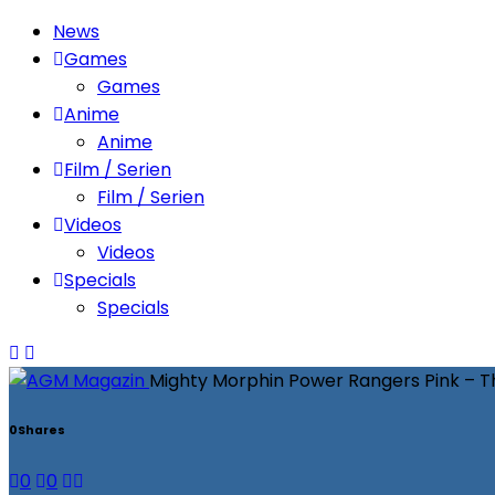
News
Games
Games
Anime
Anime
Film / Serien
Film / Serien
Videos
Videos
Specials
Specials
Mighty Morphin Power Rangers Pink – Th
0
Shares
0
0