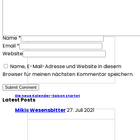
Mafia III – Warum es trotz der Fehler überzeugt
Redaktion Redaktion
2. Oktober 2016
Specials
Specials
Name
*
Email
*
Website
Name, E-Mail-Adresse und Website in diesem
Browser für meinen nächsten Kommentar speichern.
Die neue Kalender-Saison startet
Latest Posts
Mikis Wesensbitter
27. Juli 2021