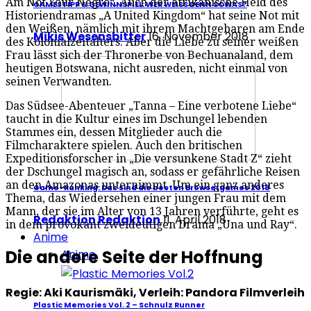
Am Not Your Negro“. Auch der afrikanische Held des
GAMESTIPP & GEWINNSPIEL: WER WEISS DENN SOWAS?
Historiendramas „A United Kingdom“ hat seine Not mit
den Weißen, nämlich mit ihrem Machtgebaren am Ende
Mikis Wesensbitter
16. November 2018
des Kolonialzeitalters. Aber die Liebe zu seiner weißen
Frau lässt sich der Thronerbe von Bechuanaland, dem
heutigen Botswana, nicht ausreden, nicht einmal von
seinen Verwandten.
Das Südsee-Abenteuer „Tanna – Eine verbotene Liebe“
taucht in die Kultur eines im Dschungel lebenden
Stammes ein, dessen Mitglieder auch die
Filmcharaktere spielen. Auch den britischen
Expeditionsforscher in „Die versunkene Stadt Z“ zieht
der Dschungel magisch an, sodass er gefährliche Reisen
an den Amazonas unternimmt. Um ein ganz anderes
Game-Ranking: Das sind die besten Browsergames 2018
Thema, das Wiedersehen einer jungen Frau mit dem
Mann, der sie im Alter von 13 Jahren verführte, geht es
Redaktion Redaktion
11. April 2018
in dem provokant zweideutigen Drama „Una und Ray“.
Anime
Die andere Seite der Hoffnung
Anime
Regie: Aki Kaurismäki, Verleih: Pandora Filmverleih
Plastic Memories Vol. 2 – Schnulz Runner