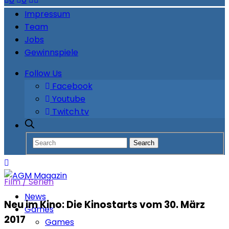
Impressum
Team
Jobs
Gewinnspiele
Follow Us
Facebook
Youtube
Twitch.tv
Film / Serien
News
Neu im Kino: Die Kinostarts vom 30. März
Games
2017
Games