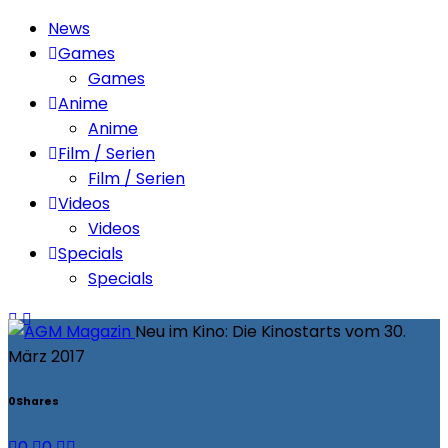
News
Games
Games
Anime
Anime
Film / Serien
Film / Serien
Videos
Videos
Specials
Specials
Neu im Kino: Die Kinostarts vom 30.
März 2017
0
Shares
0
0