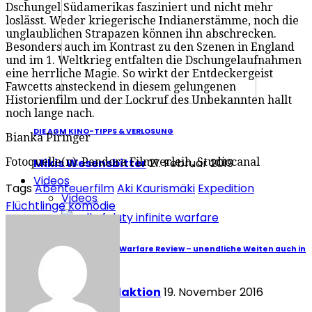
Dschungel Südamerikas fasziniert und nicht mehr
loslässt. Weder kriegerische Indianerstämme, noch die
unglaublichen Strapazen können ihn abschrecken.
Besonders auch im Kontrast zu den Szenen in England
und im 1. Weltkrieg entfalten die Dschungelaufnahmen
eine herrliche Magie. So wirkt der Entdeckergeist
Fawcetts ansteckend in diesem gelungenen
Historienfilm und der Lockruf des Unbekannten hallt
noch lange nach.
DIE AGM KINO-TIPPS & VERLOSUNG
Bianka Piringer
Fotoquelle(n): Pandora Filmverleih, Studiocanal
Mikis Wesensbitter
21. Februar 2019
Videos
Tags
Abenteuerfilm
Aki Kaurismäki
Expedition
Videos
Flüchtlinge
komödie
Call of Duty: Infinite Warfare Review – unendliche Weiten auch in
PSVR
Redaktion Redaktion
19. November 2016