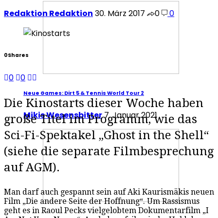
Redaktion Redaktion
30. März 2017
0
0
0
Shares
0
0
Neue Games: Dirt 5 & Tennis World Tour 2
Die Kinostarts dieser Woche haben
Mikis Wesensbitter
7. Januar 2021
große Titel im Programm, wie das
Sci-Fi-Spektakel „Ghost in the Shell“
(siehe die separate Filmbesprechung
auf AGM).
Man darf auch gespannt sein auf Aki Kaurismäkis neuen
Film „Die andere Seite der Hoffnung“. Um Rassismus
geht es in Raoul Pecks vielgelobtem Dokumentarfilm „I