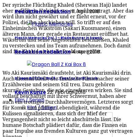
Der syrische Flüchtling Khaled (Sherwan Haji) landet
Redaktion Redaktion
11. April 2018
eher zufällig in Helsinki, wo er Asyl beantragt. Aber das
wird ihm nicht gewährt und er flieht erneut, vor der
Polizei, die ihn abschieben will. So trifft er auf den
Einheimischen Wikström (Sakari Kuosmanen), einen
älteren Mann, der gerade ein Restaurant eröffnet hat.
Plastic Memories Vol. 1 – Blade Runner in kawaii
Wikström und seine Angestellten beschließen, Khaled
zu verstecken und ins Team aufzunehmen. Doch damit
Redaktion Redaktion
4. April 2018
sind für Khaled nicht alle Probleme gelöst.
Wo Aki Kaurismäki draufsteht, ist Aki Kaurismäki drin.
Dragon Ball Z Kai Box 8 – Vegetas dunkles Ich
Auch diesmal bleibt der finnische Filmemacher seiner
Erzählweise und seinem Stil treu. Dazu gehören
skurrile Gestalten, die wie eingefroren wirken. Sie sind
Kevin Kunze
22. Februar 2018
vollauf beschäftigt mit ihrer Schwermut, haben aber
Film / Serien
auch ein trotziges Durchhaltevermögen. Letzteres sorgt
Film / Serien
für Komik und pfiffige Lebendigkeit, während die
Kulissen signalisieren, dass sich der Mief der
Vergangenheit nicht so leicht abschütteln lässt. Die
humane Botschaft plädiert dafür, dass die Finnen ein
paar Impulse aus fremden Kulturen ganz gut vertragen
könnten.