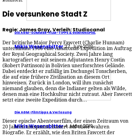
Die versunkene Stadt Z
Regie: James Gray, Verleih: Studiocanal
DIE AGM-SOMMER-FILM-TIPPS & GEWINNSPIEL
Der britische Major Percy Fawcett (Charlie Hunnam)
Mikis Wesensbitter
27. Juni 2019
unternimmt 1906 eine Amazonas-Expedition im Auftrag
der Royal Geographical Society. Zwei Jahre lang
kartografiert er mit seinem Adjutanten Henry Costin
(Robert Pattinson) in Bolivien unerforschtes Gelände.
Dabei entdeckt er zufällig im Dschungel Tonscherben,
die auf eine frühere Zivilisation an diesem Ort
hinweisen. Zurück in London, will ihm zunächst
niemand glauben, denn die Indianer gelten als Wilde,
denen man eine Hochkultur nicht zutraut. Aber Fawcett
setzt eine zweite Expedition durch…
Die AGM-Filmtipps & Verlosung
Dieser epische Abenteuerfilm, der einen Zeitraum von
Mikis Wesensbitter
4. März 2019
20 Jahren umspannt, basiert auf einer wahren
Biografie. Er erzählt, wie den Briten Fawcett der