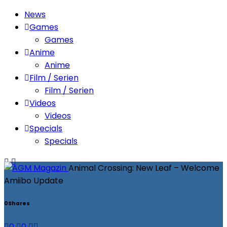
News
Games
Games
Anime
Anime
Film / Serien
Film / Serien
Videos
Videos
Specials
Specials
Animal Crossing: New Leaf – Welcome
Amiibo Update
0
Shares
0
0