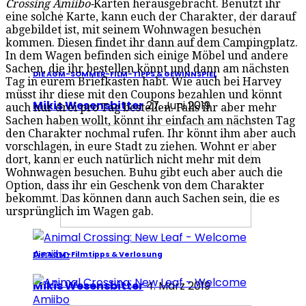
Crossing
Amiibo-
Karten herausgebracht. Benutzt ihr
eine solche Karte, kann euch der Charakter, der darauf
abgebildet ist, mit seinem Wohnwagen besuchen
kommen. Diesen findet ihr dann auf dem Campingplatz.
In dem Wagen befinden sich einige Möbel und andere
Sachen, die ihr bestellen könnt und dann am nächsten
DIE AGM-SOMMER-FILM-TIPPS & GEWINNSPIEL
Tag in eurem Briefkasten habt. Wie auch bei Harvey
müsst ihr diese mit den Coupons bezahlen und könnt
Mikis Wesensbitter
27. Juni 2019
auch nur drei pro Tag bestellen. Falls ihr aber mehr
Sachen haben wollt, könnt ihr einfach am nächsten Tag
den Charakter nochmal rufen. Ihr könnt ihm aber auch
vorschlagen, in eure Stadt zu ziehen. Wohnt er aber
dort, kann er euch natürlich nicht mehr mit dem
Wohnwagen besuchen. Buhu gibt euch aber auch die
Option, dass ihr ein Geschenk von dem Charakter
bekommt. Das können dann auch Sachen sein, die es
ursprünglich im Wagen gab.
Die AGM-Filmtipps & Verlosung
Mikis Wesensbitter
4. März 2019