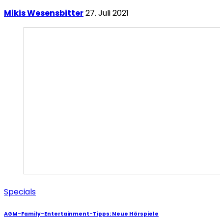
Mikis Wesensbitter
27. Juli 2021
Specials
AGM-Family-Entertainment-Tipps: Neue Hörspiele