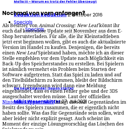
Mafia III – Warum es trotz der Fehler überzeugt
Nochmal von vorn anfangen?
Redaktion Redaktion
2. Oktober 2016
Specials
Als Besitzer von
Animal Crossing: New Leaf
könnt ihr
Specials
euch das kostenlose Update seit November aus dem E-
Shop herunterladen. Für alle, die ihr Kleinstadtleben
jetzt erst beginnen wollen, gibt es auch die aktualisierte
Version im Handel zu kaufen. Denjenigen, die bereits
einen
New Leaf
Spielstand haben, möchte ich an dieser
Stelle empfehlen vor dem Update nach Möglichkeit ein
Back-Up des Speicherstandes zu erstellen. Bei Spielern
ist nämlich vermehrt ein Problem beim Starten der
Software aufgetreten. Statt das Spiel zu laden und auf
den Titelbildschirm zu kommen, bleibt der Bildschirm
schwarz. Irgendwann wird dann eine Meldung
Die neue Kalender-Saison startet
eingeblendet, dass es einen Fehler gebe und der 3DS
ausgeschaltet werden müsse. Laut der offiziellen
Mikis Wesensbitter
27. Juli 2021
Nintendo Support Seite
hängt dies mit Gegenständen im
Besitz des Spielers zusammen, die er eigentlich nicht
haben sollte. Was das für Gegenstände sein sollen, wird
aber leider nicht explizit gesagt. Auch scheint im
Moment der einzige Lösungsvorschlag das Löschen des