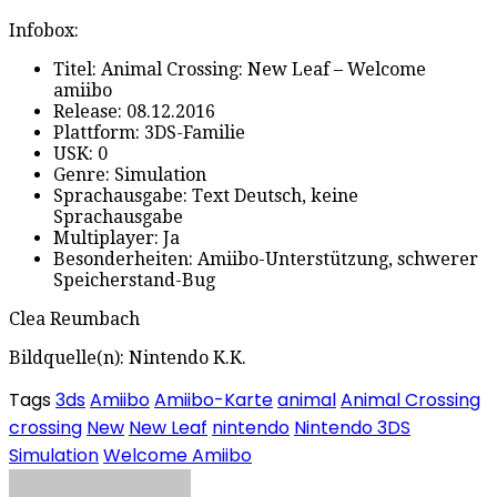
Infobox:
Titel: Animal Crossing: New Leaf – Welcome
amiibo
Release: 08.12.2016
Plattform: 3DS-Familie
USK: 0
Genre: Simulation
Sprachausgabe: Text Deutsch, keine
Sprachausgabe
Multiplayer: Ja
Besonderheiten: Amiibo-Unterstützung, schwerer
Speicherstand-Bug
Clea Reumbach
Bildquelle(n): Nintendo K.K.
Tags
3ds
Amiibo
Amiibo-Karte
animal
Animal Crossing
crossing
New
New Leaf
nintendo
Nintendo 3DS
Simulation
Welcome Amiibo