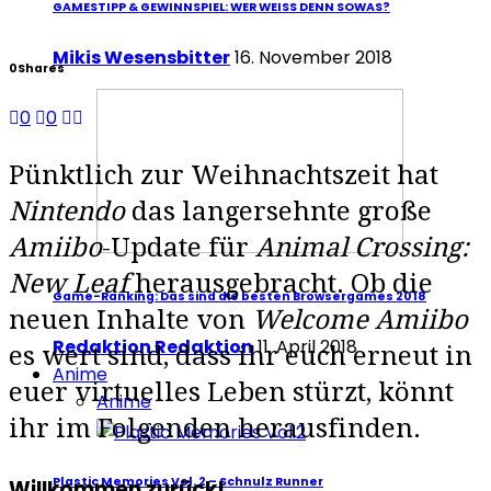
GAMESTIPP & GEWINNSPIEL: WER WEISS DENN SOWAS?
Mikis Wesensbitter
16. November 2018
0
Shares
0
0
Pünktlich zur Weihnachtszeit hat
Nintendo
das langersehnte große
Amiibo
-Update für
Animal Crossing:
New Leaf
herausgebracht. Ob die
Game-Ranking: Das sind die besten Browsergames 2018
neuen Inhalte von
Welcome Amiibo
Redaktion Redaktion
11. April 2018
es wert sind, dass ihr euch erneut in
Anime
euer virtuelles Leben stürzt, könnt
Anime
ihr im Folgenden herausfinden.
Plastic Memories Vol. 2 – Schnulz Runner
Willkommen zurück!