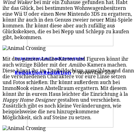
Wind Waker
bei mir ein Zuhause gefunden hat. Habt
ihr das Glück, bei bestimmten Wohnwagenbesitzern
eine Wii U oder einen New Nintendo 3DS zu ergattern,
könnt ihr auch in den Genuss zweier neuer Mini-Spiele
kommen. Ihr könnt diese aber auch zufällig aus
Glückskeksen, die es bei Nepp und Schlepp zu kaufen
gibt, bekommen.
Mit den ganzen
Amiibo-
Karten und Figuren könnt ihr
Forza Horizon 3: Auf nach Down Under
auch witzige Bilder mit der
Amiibo
-Kamera machen.
Diese könnt ihr im Titelbildschirm auswählen und dann
Redaktion Redaktion
7. November 2016
die verschiedenen Charaktere vor eure Linse setzen
und Fotos schießen. Ihr könnt außerdem auch bei
ImmoNook einen Abstellraum ergattern. Mit diesem
könnt ihr in eurem Haus leichter die Einrichtung à la
Happy Home Designer
gestalten und verschieben.
Zusätzlich gibt es noch kleine Veränderungen, wie
beispielsweise die neu hinzugekommene
Möglichkeit, sich auf Steine zu setzen.