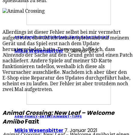
Spielstands zu sein.
Allerdings ist dieser Fehler selbst bei mir vermehrt
AGM-Family-Entertainment-Tipps: Neue Hörspiele
aufgetreten, obwohl ich keinen Spielstand auf meinem
Gerät und das Spiel erst nach dem Update
heruntergeladen hatte. Deswegen hoffe ich, dass
Mikis Wesensbitter
12. Januar 2021
Nintendo
der Sache auf den Grund geht und einen Patch
nachliefert. Andere Spiele auf meiner SD-Karte
funktionieren tadellos, weshalb ich diese als
Verursacher ausschließe. Nachdem ich aber über den
E-Shop eine Reparatur des Updates durchgeführt habe,
scheint es zu laufen. Der Fehler ist aber trotzdem noch
zwei Mal aufgetreten.
Animal Crossing: New Leaf – Welcome
AGM-FAMILY-ENTERTAINMENT-TIPPS
Amiibo
Fazit
Mikis Wesensbitter
7. Januar 2021
Animal Crossing: New Leaf – Welcome Amiibo
ist einen