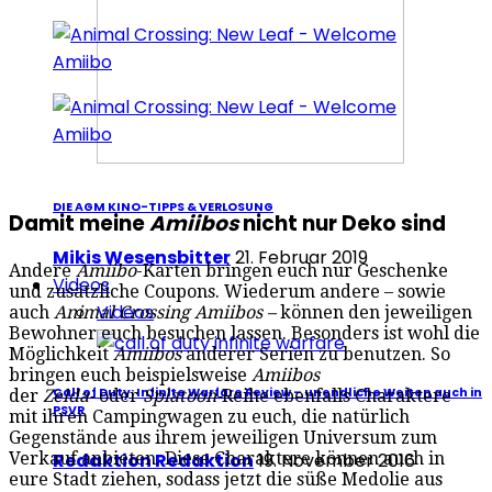
DIE AGM KINO-TIPPS & VERLOSUNG
Damit meine
Amiibos
nicht nur Deko sind
Mikis Wesensbitter
21. Februar 2019
Andere
Amiibo
-Karten bringen euch nur Geschenke
Videos
und zusätzliche Coupons. Wiederum andere – sowie
Videos
auch
Animal Crossing Amiibos –
können den jeweiligen
Bewohner euch besuchen lassen. Besonders ist wohl die
Möglichkeit
Amiibos
anderer Serien zu benutzen. So
bringen euch beispielsweise
Amiibos
Call of Duty: Infinite Warfare Review – unendliche Weiten auch in
der
Zelda-
oder
Splatoon-
Reihe
ebenfalls Charaktere
PSVR
mit ihren Campingwagen zu euch, die natürlich
Gegenstände aus ihrem jeweiligen Universum zum
Verkauf anbieten. Diese Charaktere können auch in
Redaktion Redaktion
19. November 2016
eure Stadt ziehen, sodass jetzt die süße Medolie aus