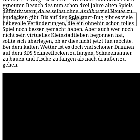
erneuten Besuch des nun schon drei Jahre alten Spiels
definitiv wert, da es selbst ohne
Amiibos
viel Neues zu
entdecken gibt. Bis auf den Spielstart-Bug gibt es viele
liebevolle Veränderungen, die ein ohnehin schon tolles
Spiel noch besser gemacht haben. Aber auch wer noch
nicht sein virtuelles Kleinstadtleben begonnen hat,
sollte sich überlegen, ob er dies nicht jetzt tun möchte.
Bei dem kalten Wetter ist es doch viel schöner Drinnen
auf dem 3DS Schneeflocken zu fangen, Schneemänner
zu bauen und Fische zu fangen als nach draußen zu
gehen.