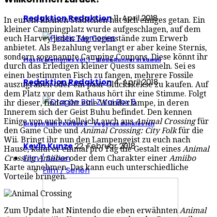
Redaktion Redaktion
11. April 2018
In eurem kleinen Städtchen hat sich einiges getan. Ein
kleiner Campingplatz wurde aufgeschlagen, auf dem
euch Harvey jeden Tag Gegenstände zum Erwerb
anbietet. Als Bezahlung verlangt er aber keine Sternis,
sondern sogenannte Camping Coupons. Diese könnt ihr
Plastic Memories Vol. 1 – Blade Runner in kawaii
durch das Erledigen kleiner Quests sammeln. Sei es
einen bestimmten Fisch zu fangen, mehrere Fossile
Redaktion Redaktion
4. April 2018
auszugraben oder ein paar Glückskekse zu kaufen. Auf
dem Platz vor dem Rathaus hört ihr eine Stimme. Folgt
ihr dieser, findet ihr eine Wunderlampe, in deren
Innerem sich der Geist Buhu befindet. Den kennen
Einige von euch vielleicht auch aus
Animal Crossing
für
Dragon Ball Z Kai Box 8 – Vegetas dunkles Ich
den Game Cube und
Animal Crossing: City Folk
für die
Wii. Bringt ihr nun den Lampengeist zu euch nach
Kevin Kunze
22. Februar 2018
Hause, kann er einmal pro Tag die Gestalt eines
Animal
Film / Serien
Crossing
Amiibos
oder dem Charakter einer
Amiibo
Karte annehmen. Das kann euch unterschiedliche
Film / Serien
Vorteile bringen.
Zum Update hat Nintendo die eben erwähnten
Animal