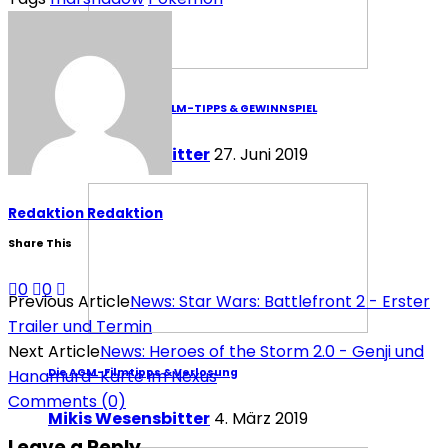
DIE AGM-SOMMER-FILM-TIPPS & GEWINNSPIEL
Mikis Wesensbitter
27. Juni 2019
Redaktion Redaktion
Share This
0
0
Previous Article
News: Star Wars: Battlefront 2 - Erster
Trailer und Termin
Next Article
News: Heroes of the Storm 2.0 - Genji und
Hanamura-Karte im Nexus
Die AGM-Filmtipps & Verlosung
Comments
(0)
Mikis Wesensbitter
4. März 2019
Leave a Reply