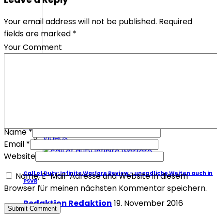
Your email address will not be published. Required
fields are marked *
Your Comment
DIE AGM KINO-TIPPS & VERLOSUNG
Mikis Wesensbitter
21. Februar 2019
Videos
Name
*
Videos
Email
*
Website
Call of Duty: Infinite Warfare Review – unendliche Weiten auch in
Name, E-Mail-Adresse und Website in diesem
PSVR
Browser für meinen nächsten Kommentar speichern.
Redaktion Redaktion
19. November 2016