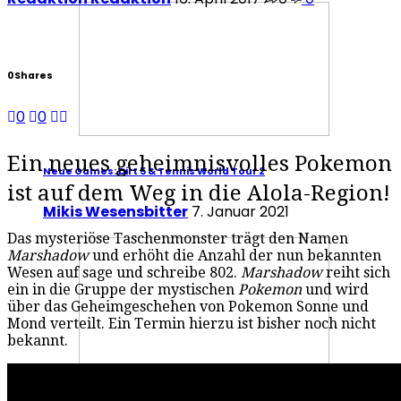
0
Shares
0
0
Ein neues geheimnisvolles Pokemon
Neue Games: Dirt 5 & Tennis World Tour 2
ist auf dem Weg in die Alola-Region!
Mikis Wesensbitter
7. Januar 2021
Das mysteriöse Taschenmonster trägt den Namen
Marshadow
und erhöht die Anzahl der nun bekannten
Wesen auf sage und schreibe 802.
Marshadow
reiht sich
ein in die Gruppe der mystischen
Pokemon
und wird
über das Geheimgeschehen von Pokemon Sonne und
Mond verteilt. Ein Termin hierzu ist bisher noch nicht
bekannt.