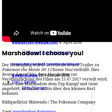
Redaktion Redaktion
11. April 2018
Plastic Memories Vol. 1 – Blade Runner in kawaii
Redaktion Redaktion
4. April 2018
Marshadow! I choose you!
Dragon Ball Z Kai Box 8 – Vegetas dunkles Ich
Der Neuzugang wurde bereits im neuen Trailer zu
Pokemon the Movie 20: I Choose You!
enthüllt. Dies
deutet darauf hin, dass
Marshadow
zur
Kevin Kunze
22. Februar 2018
Veröffentlichung des Films am 15.07.2017 verteilt wird.
Film / Serien
Außer dass Marshadow dem Typ Kampf und Geist
Film / Serien
angehört, ist bisher nichts über den kleinen Kerl
bekannt.
Bildquelle(n): Nintendo / The Pokemon Company
Tags
marshadow
Pokemon