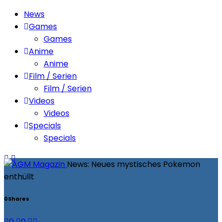
News
Games
Games
Anime
Anime
Film / Serien
Film / Serien
Videos
Videos
Specials
Specials
News: Neues mystisches Pokemon
enthüllt
0
Shares
0
0