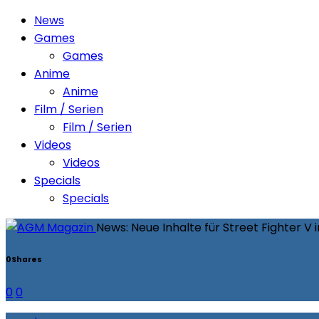
News
Games
Games
Anime
Anime
Film / Serien
Film / Serien
Videos
Videos
Specials
Specials
News: Neue Inhalte für Street Fighter 
0
Shares
0
0