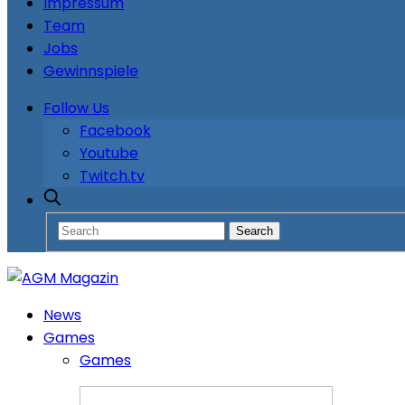
Impressum
Team
Jobs
Gewinnspiele
Follow Us
Facebook
Youtube
Twitch.tv
News
Games
Games