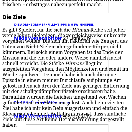
frischen Herbsttages nahezu perfekt macht.
Die Ziele
DIE AGM-SOMMER-FILM-TIPPS & GEWINNSPIEL
Es gibt Spieler, für die sich die
Hitman-
Reihe seit jeher
wenig lohnt: Diejenigen, die vergleichsweise unkreativ
Mikis Wesensbitter
27. Juni 2019
vorgehen wollen. Die sich um Faktoren wie Zeugen, das
Töten von Nicht-Zielen oder gefundene Körper nicht
kümmern. Bei solch einem Vorgehen ist das Ende der
Mission auf die ein oder andere Weise nämlich meist
schnell erreicht. Die Stärke
Hitmans
liegt im
ausgefeilten Vorgehen, den Möglichkeiten und somit im
Wiederspielwert.
Dennoch habe ich auch die neue
Episode in einem meiner Durchläufe auf plumpe Art
gelöst, indem ich drei der Ziele aus geringer Entfernung
mit der schallgedämpften Pistole erschossen habe.
Daraufhin wurden die Leichen umgehend von Wachen
gefunden und ein Alarm ausgelöst. Auch beim vierten
Die AGM-Filmtipps & Verlosung
Ziel habe ich mir kein Bein ausgerissen und einfach die
Klavierseite benutzt. Auffällig daran ist, dass sämtliche
Mikis Wesensbitter
4. März 2019
Ziele auf diese Art keine Herausforderung dargestellt
haben.