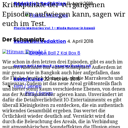
Redaktion Redaktion
11. April 2018
Kritikpunkte der vergangenen
Episoden aufwiegen kann, sagen wir
euch im Test.
Plastic Memories Vol. 1 – Blade Runner in kawaii
Der Schauplatz
Redaktion Redaktion
4. April 2018
Wie schon in den letzten drei Episoden, gibt es auch im
Dragon Ball Z Kai Box 8 – Vegetas dunkles Ich
neusten Abschnitt nur einen Schauplatz. Außerdem ist
mir genau wie in Bangkok auch hier aufgefallen, dass
die Fläche deutlich kleiner ist, als die Marrakeschs und
Kevin Kunze
22. Februar 2018
Sapienzas. Zudem ist das neue Areal größtenteils flach
Film / Serien
und bietet somit kaum verschiedene Ebenen, von denen
Film / Serien
aus der Auftragsmörder agieren kann. Unverändert ist
dafür die Detailverliebtheit IO-Entertainments: es gibt
überall Kleinigkeiten zu entdecken, die ein authentisch
wirkendes Gesamtbild ergeben. Das wertet die
Örtlichkeit wieder deutlich auf. Verstärkt wird das
durch die Beleuchtung des Areals, die in Verbindung
mit atmosphärischen Soundeffekten die Illusion eines