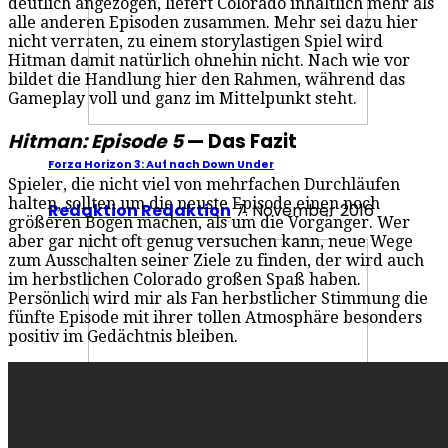
deutlich angezogen, liefert Colorado inhaltlich mehr als
alle anderen Episoden zusammen. Mehr sei dazu hier
nicht verraten, zu einem storylastigen Spiel wird
Hitman damit natürlich ohnehin nicht. Nach wie vor
bildet die Handlung hier den Rahmen, während das
Gameplay voll und ganz im Mittelpunkt steht.
Hitman: Episode 5
— Das Fazit
Forza Horizon 3: Auf nach Down Under
Spieler, die nicht viel von mehrfachen Durchläufen
halten, sollten um die neuste Episode einen noch
Redaktion Redaktion
7. November 2016
größeren Bogen machen, als um die Vorgänger. Wer
aber gar nicht oft genug versuchen kann, neue Wege
zum Ausschalten seiner Ziele zu finden, der wird auch
im herbstlichen Colorado großen Spaß haben.
Persönlich wird mir als Fan herbstlicher Stimmung die
fünfte Episode mit ihrer tollen Atmosphäre besonders
positiv im Gedächtnis bleiben.
Mafia III – Warum es trotz der Fehler überzeugt