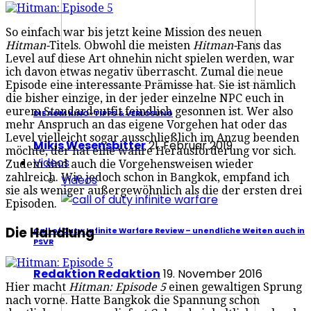
So einfach war bis jetzt keine Mission des neuen
Hitman-
Titels. Obwohl die meisten
Hitman-
Fans das
Level auf diese Art ohnehin nicht spielen werden, war
ich davon etwas negativ überrascht. Zumal die neue
Episode eine interessante Prämisse hat. Sie ist nämlich
die bisher einzige, in der jeder einzelne NPC euch in
eurem Standardoutfit feindlich gesonnen ist. Wer also
DIE AGM KINO-TIPPS & VERLOSUNG
mehr Anspruch an das eigene Vorgehen hat oder das
Level vielleicht sogar ausschließlich im Anzug beenden
Mikis Wesensbitter
21. Februar 2019
möchte, der hat eine wahre Herausforderung vor sich.
Videos
Zudem sind auch die Vorgehensweisen wieder
zahlreich. Wie jedoch schon in Bangkok, empfand ich
Videos
sie als weniger außergewöhnlich als die der ersten drei
Episoden.
Die Handlung
Call of Duty: Infinite Warfare Review – unendliche Weiten auch in
PSVR
Redaktion Redaktion
19. November 2016
Hier macht
Hitman: Episode 5
einen gewaltigen Sprung
nach vorne. Hatte Bangkok die Spannung schon