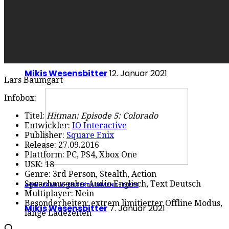
AGM-Family-Entertainment-Tipps: Neue Hörspiele
Mikis Wesensbitter
12. Januar 2021
Lars Baumgart
Infobox:
Titel:
Hitman: Episode 5: Colorado
Entwickler:
IO Interactive
Publisher:
Square Enix
Release: 27.09.2016
Plattform: PC, PS4, Xbox One
USK: 18
Genre: 3rd Person, Stealth, Action
Sprachausgabe: Audio Englisch, Text Deutsch
AGM-FAMILY-ENTERTAINMENT-TIPPS
Multiplayer: Nein
Besonderheiten: extrem limitierter Offline Modus,
Mikis Wesensbitter
7. Januar 2021
lange Ladezeiten