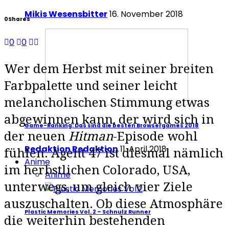
Mikis Wesensbitter
16. November 2018
0
Shares
0
0
Wer dem Herbst mit seiner breiten
Farbpalette und seiner leicht
melancholischen Stimmung etwas
abgewinnen kann, der wird sich in
Game-Ranking: Das sind die besten Browsergames 2018
der neuen
Hitman
-Episode wohl
Redaktion Redaktion
11. April 2018
fühlen. Agent 47 ist diesmal nämlich
Anime
im herbstlichen Colorado, USA,
Anime
unterwegs, um gleich vier Ziele
auszuschalten. Ob diese Atmosphäre
Plastic Memories Vol. 2 – Schnulz Runner
die weiterhin bestehenden