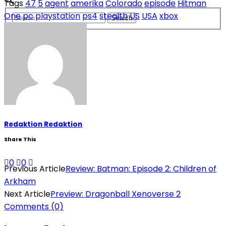
Tags
47
5
agent
amerika
Colorado
episode
Hitman
One
pc
playstation
ps4
stealth
US
USA
xbox
Redaktion Redaktion
Share This
0
0
Previous Article
Review: Batman: Episode 2: Children of
Arkham
Next Article
Preview: Dragonball Xenoverse 2
Comments
(0)