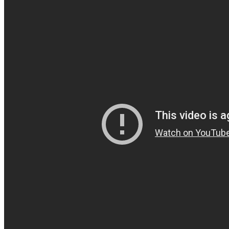
Redaktion Redaktion
2. Oktober 2016
Specials
Specials
Die neue Kalender-Saison startet
Mikis Wesensbitter
27. Juli 2021