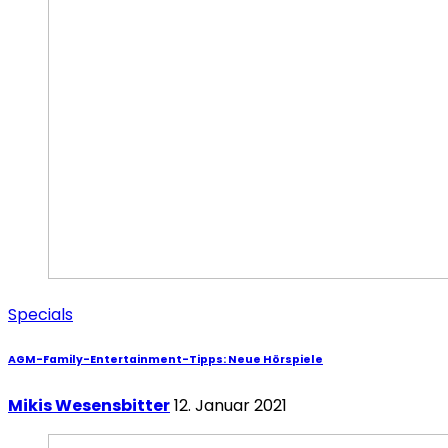
Specials
AGM-Family-Entertainment-Tipps: Neue Hörspiele
Mikis Wesensbitter
12. Januar 2021