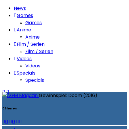
News
Games
Games
Anime
Anime
Film / Serien
Film / Serien
Videos
Videos
Specials
Specials
Gewinnspiel: Doom (2016)
0
Shares
0
0