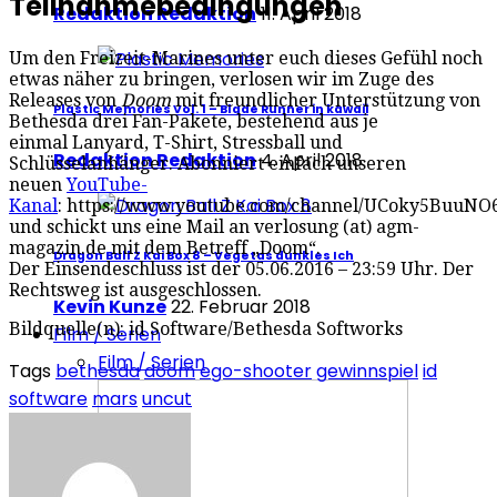
Teilnahmebedingungen
Redaktion Redaktion
11. April 2018
Um den Freizeit-Marines unter euch dieses Gefühl noch
etwas näher zu bringen, verlosen wir im Zuge des
Releases von
Doom
mit freundlicher Unterstützung von
Plastic Memories Vol. 1 – Blade Runner in kawaii
Bethesda drei Fan-Pakete, bestehend aus je
einmal Lanyard, T-Shirt, Stressball und
Redaktion Redaktion
4. April 2018
Schlüsselanhänger. Abonniert einfach unseren
neuen
YouTube-
Kanal
: https://www.youtube.com/channel/UCoky5BuuN
und schickt uns eine Mail an verlosung (at) agm-
magazin.de mit dem Betreff „Doom“.
Dragon Ball Z Kai Box 8 – Vegetas dunkles Ich
Der Einsendeschluss ist der 05.06.2016 – 23:59 Uhr. Der
Rechtsweg ist ausgeschlossen.
Kevin Kunze
22. Februar 2018
Bildquelle(n): id Software/Bethesda Softworks
Film / Serien
Film / Serien
Tags
bethesda
doom
ego-shooter
gewinnspiel
id
software
mars
uncut