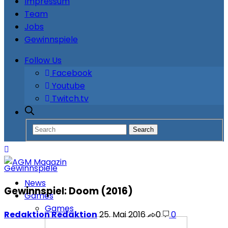
Impressum
Team
Jobs
Gewinnspiele
Follow Us
Facebook
Youtube
Twitch.tv
Gewinnspiele
News
Gewinnspiel: Doom (2016)
Games
Games
Redaktion Redaktion
25. Mai 2016
0
0