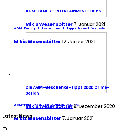
AGM-FAMILY-ENTERTAINMENT-TIPPS
Mikis Wesensbitter
7. Januar 2021
AGM-Family-Entertainment-Tipps: Neue Hörspiele
Mikis Wesensbitter
12. Januar 2021
Die AGM-Geschenke-Tipps 2020 Crime-
Serien
AGM-FAMILY-ENTERTAINMENT-TIPPS
Mikis Wesensbitter
9. Dezember 2020
Latest News
Mikis Wesensbitter
7. Januar 2021