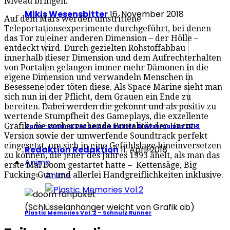
Niveau bringen.
Mikis Wesensbitter
16. November 2018
Auf dem Mars werden umstrittene
Teleportationsexperimente durchgeführt, bei denen
das Tor zu einer anderen Dimension – der Hölle –
entdeckt wird. Durch gezielten Rohstoffabbau
innerhalb dieser Dimension und dem Aufrechterhalten
von Portalen gelangen immer mehr Dämonen in die
eigene Dimension und verwandeln Menschen in
Besessene oder töten diese. Als Space Marine sieht man
sich nun in der Pflicht, dem Grauen ein Ende zu
bereiten. Dabei werden die gekonnt und als positiv zu
wertende Stumpfheit des Gameplays, die exzellente
Grafik, die vorherrschende Brutalität der Uncut-
Game-Ranking: Das sind die besten Browsergames 2018
Version sowie der umwerfende Soundtrack perfekt
eingesetzt, um sich in eine Gefühlslage hineinversetzen
Redaktion Redaktion
11. April 2018
zu können, die jener des Jahres 1993 ähelt, als man das
Anime
erste Mal Doom gestartet hatte – Kettensäge, Big
Anime
Fucking Gun und allerlei Handgreiflichkeiten inklusive.
(Schlüsselanhänger weicht von Grafik ab)
Plastic Memories Vol. 2 – Schnulz Runner