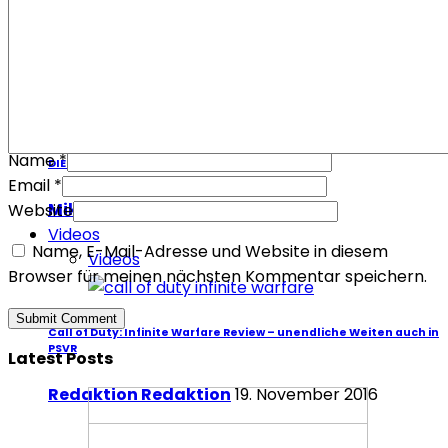
Name
*
DIE AGM KINO-TIPPS & VERLOSUNG
Email
*
Mikis Wesensbitter
21. Februar 2019
Website
Videos
Name, E-Mail-Adresse und Website in diesem
Videos
Browser für meinen nächsten Kommentar speichern.
Call of Duty: Infinite Warfare Review – unendliche Weiten auch in
PSVR
Latest Posts
Redaktion Redaktion
19. November 2016