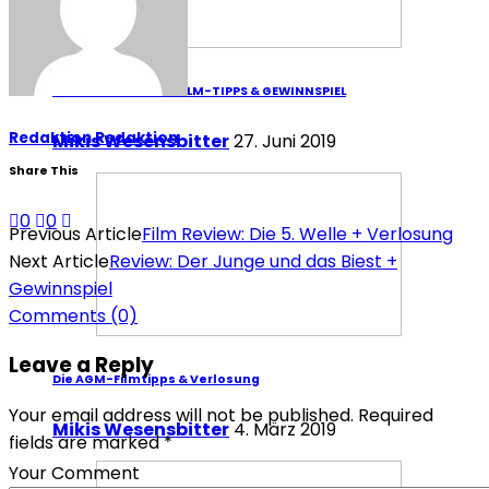
DIE AGM-SOMMER-FILM-TIPPS & GEWINNSPIEL
Redaktion Redaktion
Mikis Wesensbitter
27. Juni 2019
Share This
0
0
Previous Article
Film Review: Die 5. Welle + Verlosung
Next Article
Review: Der Junge und das Biest +
Gewinnspiel
Comments
(0)
Leave a Reply
Die AGM-Filmtipps & Verlosung
Your email address will not be published. Required
Mikis Wesensbitter
4. März 2019
fields are marked *
Your Comment