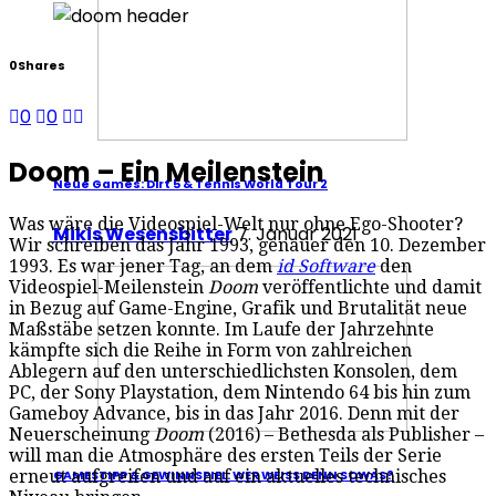
0
Shares
0
0
Doom – Ein Meilenstein
Neue Games: Dirt 5 & Tennis World Tour 2
Was wäre die Videospiel-Welt nur ohne Ego-Shooter?
Mikis Wesensbitter
7. Januar 2021
Wir schreiben das Jahr 1993, genauer den 10. Dezember
1993. Es war jener Tag, an dem
id Software
den
Videospiel-Meilenstein
Doom
veröffentlichte und damit
in Bezug auf Game-Engine, Grafik und Brutalität neue
Maßstäbe setzen konnte. Im Laufe der Jahrzehnte
kämpfte sich die Reihe in Form von zahlreichen
Ablegern auf den unterschiedlichsten Konsolen, dem
PC, der Sony Playstation, dem Nintendo 64 bis hin zum
Gameboy Advance, bis in das Jahr 2016. Denn mit der
Neuerscheinung
Doom
(2016) – Bethesda als Publisher –
will man die Atmosphäre des ersten Teils der Serie
erneut aufgreifen und auf ein aktuelles technisches
GAMESTIPP & GEWINNSPIEL: WER WEISS DENN SOWAS?