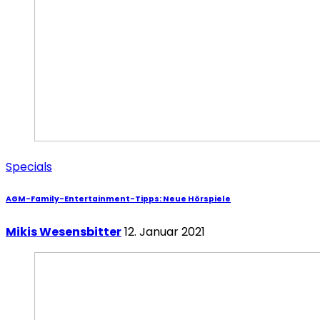
Specials
AGM-Family-Entertainment-Tipps: Neue Hörspiele
Mikis Wesensbitter
12. Januar 2021