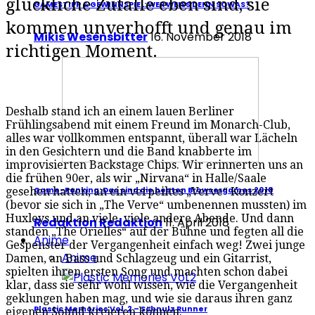
glückliche Zufälle eben sind, sie
GAMESTIPP & GEWINNSPIEL: WER WEISS DENN SOWAS?
kommen unverhofft und genau im
Mikis Wesensbitter
16. November 2018
richtigen Moment.
Deshalb stand ich an einem lauen Berliner
Frühlingsabend mit einem Freund im Monarch-Club,
alles war vollkommen entspannt, überall war Lächeln
in den Gesichtern und die Band knabberte im
improvisierten Backstage Chips. Wir erinnerten uns an
die frühen 90er, als wir „Nirvana“ in Halle/Saale
gesehen hatten, an ein verpeiltes „Verve“ Konzert
Game-Ranking: Das sind die besten Browsergames 2018
(bevor sie sich in „The Verve“ umbenennen mussten) im
Huxleys und an viele, viele andere Abende. Und dann
Redaktion Redaktion
11. April 2018
standen „The Orielles“ auf der Bühne und fegten all die
Anime
Gespenster der Vergangenheit einfach weg! Zwei junge
Anime
Damen, an Bass und Schlagzeug und ein Gitarrist,
spielten ihren ersten Song und machten schon dabei
klar, dass sie sehr wohl wissen, wie die Vergangenheit
geklungen haben mag, und wie sie daraus ihren ganz
Plastic Memories Vol. 2 – Schnulz Runner
eigenen Sound kreieren können.