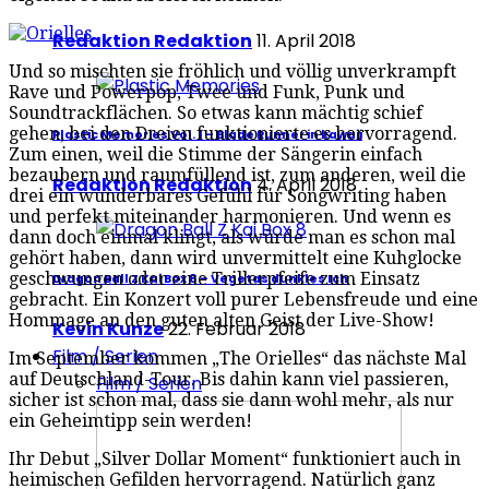
Redaktion Redaktion
11. April 2018
Und so mischten sie fröhlich und völlig unverkrampft
Rave und Powerpop, Twee und Funk, Punk und
Soundtrackflächen. So etwas kann mächtig schief
gehen, bei den Dreien funktionierte es hervorragend.
Plastic Memories Vol. 1 – Blade Runner in kawaii
Zum einen, weil die Stimme der Sängerin einfach
bezaubern und raumfüllend ist, zum anderen, weil die
Redaktion Redaktion
4. April 2018
drei ein wunderbares Gefühl für Songwriting haben
und perfekt miteinander harmonieren. Und wenn es
dann doch einmal klingt, als würde man es schon mal
gehört haben, dann wird unvermittelt eine Kuhglocke
geschwungen oder eine Trillerpfeife zum Einsatz
Dragon Ball Z Kai Box 8 – Vegetas dunkles Ich
gebracht. Ein Konzert voll purer Lebensfreude und eine
Hommage an den guten alten Geist der Live-Show!
Kevin Kunze
22. Februar 2018
Film / Serien
Im September kommen „The Orielles“ das nächste Mal
auf Deutschland-Tour. Bis dahin kann viel passieren,
Film / Serien
sicher ist schon mal, dass sie dann wohl mehr, als nur
ein Geheimtipp sein werden!
Ihr Debut „Silver Dollar Moment“ funktioniert auch in
heimischen Gefilden hervorragend. Natürlich ganz