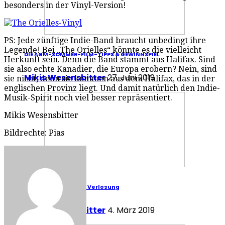
besonders in der Vinyl-Version!
PS: Jede zünftige Indie-Band braucht unbedingt ihre
Legende! Bei „The Orielles“ könnte es die vielleicht
DIE AGM-SOMMER-FILM-TIPPS & GEWINNSPIEL
Herkunft sein. Denn die Band stammt aus Halifax. Sind
sie also echte Kanadier, die Europa erobern? Nein, sind
Mikis Wesensbitter
27. Juni 2019
sie nicht, denn sie kommen aus dem Halifax, das in der
englischen Provinz liegt. Und damit natürlich den Indie-
Musik-Spirit noch viel besser repräsentiert.
Mikis Wesensbitter
Bildrechte: Pias
Die AGM-Filmtipps & Verlosung
Mikis Wesensbitter
4. März 2019