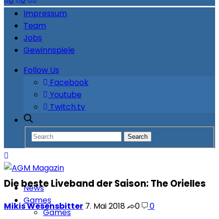
Impressum
Team
Jobs
Gewinnspiele
Follow Us
Facebook
Youtube
Twitch.tv
Die beste Liveband der Saison: The Orielles
News
Games
Mikis Wesensbitter
7. Mai 2018
0
0
Games