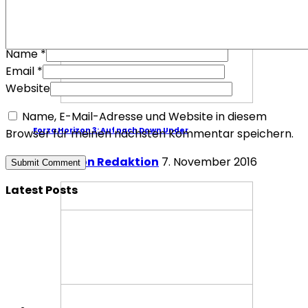
Name
*
Email
*
Website
Name, E-Mail-Adresse und Website in diesem
Forza Horizon 3: Auf nach Down Under
Browser für meinen nächsten Kommentar speichern.
Redaktion Redaktion
7. November 2016
Latest Posts