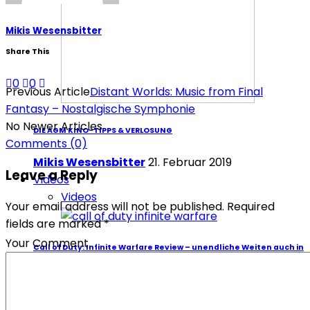
Mikis Wesensbitter
Share This
0
0
Previous Article
Distant Worlds: Music from Final
Fantasy – Nostalgische Symphonie
No Newer Articles
DIE AGM KINO-TIPPS & VERLOSUNG
Comments
(0)
Mikis Wesensbitter
21. Februar 2019
Leave a Reply
Videos
Videos
Your email address will not be published. Required
fields are marked *
Your Comment
Call of Duty: Infinite Warfare Review – unendliche Weiten auch in
PSVR
Redaktion Redaktion
19. November 2016