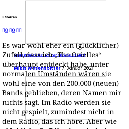
0
Shares
0
0
Es war wohl eher ein (glücklicher)
Zufall, dass ich „The Orielles“
Neue Games: Dirt 5 & Tennis World Tour 2
überhaupt entdeckt habe, unter
Mikis Wesensbitter
7. Januar 2021
normalen Umständen wären sie
wohl eine von den 200.000 (neuen)
Bands geblieben, deren Namen mir
nichts sagt. Im Radio werden sie
nicht gespielt, zumindest nicht in
dem Radio, das ich höre. Aber wie