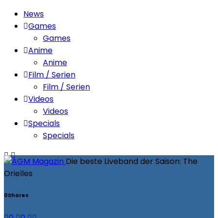
News
Games
Games
Anime
Anime
Film / Serien
Film / Serien
Videos
Videos
Specials
Specials
Die beste Liveband der Saison: The
Orielles
0
Shares
0
0