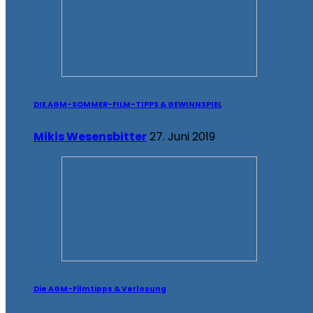
DIE AGM-SOMMER-FILM-TIPPS & GEWINNSPIEL
Mikis Wesensbitter
27. Juni 2019
Die AGM-Filmtipps & Verlosung