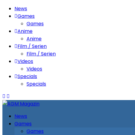
News
Games
Games
Anime
Anime
Film / Serien
Film / Serien
Videos
Videos
Specials
Specials
News
Games
Games