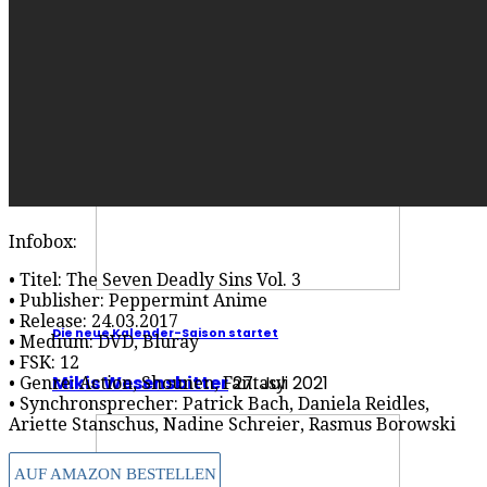
Mafia III – Warum es trotz der Fehler überzeugt
Redaktion Redaktion
2. Oktober 2016
Specials
Specials
Infobox:
• Titel: The Seven Deadly Sins Vol. 3
• Publisher: Peppermint Anime
• Release: 24.03.2017
Die neue Kalender-Saison startet
• Medium: DVD, Bluray
• FSK: 12
Mikis Wesensbitter
27. Juli 2021
• Genre: Action, Shounen, Fantasy
• Synchronsprecher: Patrick Bach, Daniela Reidles,
Ariette Stanschus, Nadine Schreier, Rasmus Borowski
AUF AMAZON BESTELLEN