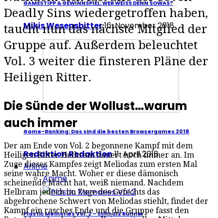
GAMESTIPP & GEWINNSPIEL: WER WEISS DENN SOWAS?
Deadly Sins wiedergetroffen haben,
Mikis Wesensbitter
16. November 2018
taucht nun das nächste Mitglied der
Gruppe auf. Außerdem beleuchtet
Vol. 3 weiter die finsteren Pläne der
Heiligen Ritter.
Die Sünde der Wollust…warum
auch immer
Game-Ranking: Das sind die besten Browsergames 2018
Der am Ende von Vol. 2 begonnene Kampf mit dem
Redaktion Redaktion
11. April 2018
Heiligen Ritter Helbram dauert noch immer an. Im
Zuge dieses Kampfes zeigt Meliodas zum ersten Mal
Anime
seine wahre Macht. Woher er diese dämonisch
Anime
scheinende Macht hat, weiß niemand. Nachdem
Helbram jedoch im Zuge des Gefechts das
abgebrochene Schwert von Meliodas stiehlt, findet der
Kampf ein rasches Ende und die Gruppe fasst den
Plastic Memories Vol. 2 – Schnulz Runner