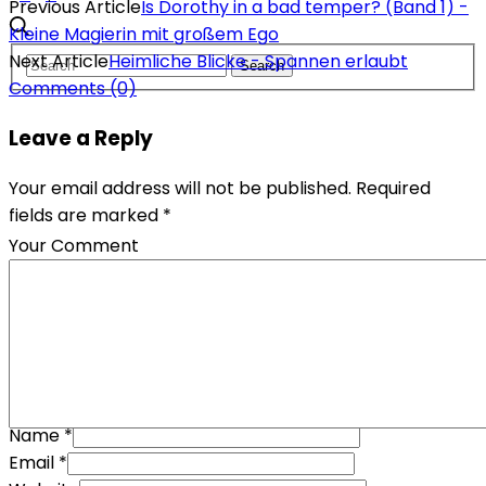
Previous Article
Is Dorothy in a bad temper? (Band 1) -
Kleine Magierin mit großem Ego
Next Article
Heimliche Blicke - Spannen erlaubt
Comments
(0)
Leave a Reply
Your email address will not be published. Required
fields are marked *
Your Comment
Name
*
Email
*