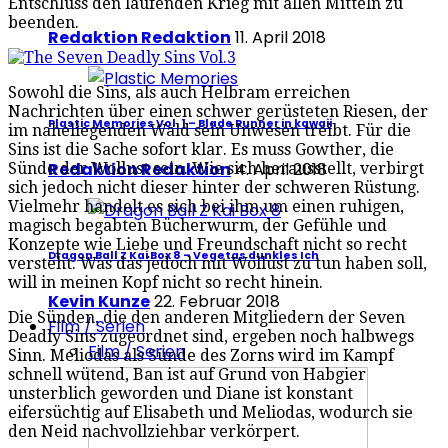
Entschluss den laufenden Krieg mit allen Mitteln zu
beenden.
Redaktion Redaktion
11. April 2018
Sowohl die Sins, als auch Helbram erreichen
Nachrichten über einen schwer gerüsteten Riesen, der
Plastic Memories Vol. 1 – Blade Runner in kawaii
im naheliegenden Wald sein Unwesen treibt. Für die
Sins ist die Sache sofort klar. Es muss Gowther, die
Redaktion Redaktion
4. April 2018
Sünde der Wollust sein. Wie sich herausstellt, verbirgt
sich jedoch nicht dieser hinter der schweren Rüstung.
Vielmehr handelt es sich bei ihm um einen ruhigen,
magisch begabten Bücherwurm, der Gefühle und
Konzepte wie Liebe und Freundschaft nicht so recht
Dragon Ball Z Kai Box 8 – Vegetas dunkles Ich
versteht. Was das jedoch mit Wollust zu tun haben soll,
will in meinen Kopf nicht so recht hinein.
Kevin Kunze
22. Februar 2018
Die Sünden, die den anderen Mitgliedern der Seven
Film / Serien
Deadly Sins zugeordnet sind, ergeben noch halbwegs
Film / Serien
Sinn. Meliodas als Sünde des Zorns wird im Kampf
schnell wütend, Ban ist auf Grund von Habgier
unsterblich geworden und Diane ist konstant
eifersüchtig auf Elisabeth und Meliodas, wodurch sie
den Neid nachvollziehbar verkörpert.