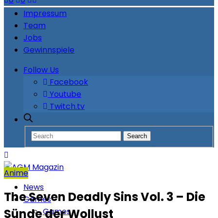
Impressum
Team
Jobs
Gewinnspiele
Follow Us
Facebook
Youtube
Twitch.tv
Anime
News
The Seven Deadly Sins Vol. 3 – Die
Games
Games
Sünde der Wollust