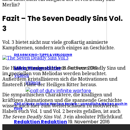
Merlin?
Fazit – The Seven Deadly Sins Vol.
3
Vol. 3 bietet nicht nur viele großartig animierte
Kampfszenen, sondern auch einiges an Geschichte.
DIE AGM KINO-TIPPS & VERLOSUNG
Mikis Wesensbitter
21. Februar 2019
Die Hintergrundgeschichten der Seven Deadly Sins und
im speziellen von Meliodas werden beleuchtet.
Videos
Außerdem kristallisieren sich die Motivationen und
Videos
finsteren Pläne der Heiligen Ritter heraus.
Die sympathischen Charaktere, die knalligen und
kräftigen Animationen und die spannende Geschichte
Call of Duty: Infinite Warfare Review – unendliche Weiten auch in
wissen auch hier zum Weiterschauen zu motivieren.
PSVR
Haben euch Vol. 1 und Vol. 2 bereits gefallen, ist auch
The Seven Deadly Sins Vol. 3
ein absoluter Pflichtkauf.
Redaktion Redaktion
19. November 2016