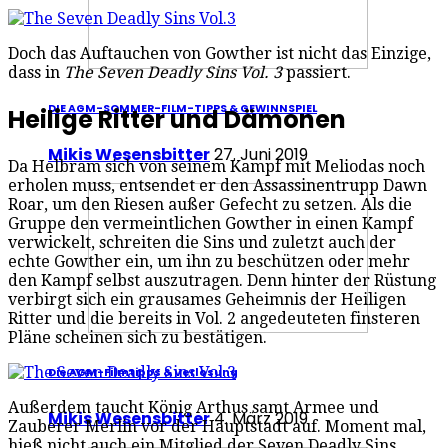
Doch das Auftauchen von Gowther ist nicht das Einzige,
dass in
The Seven Deadly Sins Vol. 3
passiert.
DIE AGM-SOMMER-FILM-TIPPS & GEWINNSPIEL
Heilige Ritter und Dämonen
Mikis Wesensbitter
27. Juni 2019
Da Helbram sich von seinem Kampf mit Meliodas noch
erholen muss, entsendet er den Assassinentrupp Dawn
Roar, um den Riesen außer Gefecht zu setzen. Als die
Gruppe den vermeintlichen Gowther in einen Kampf
verwickelt, schreiten die Sins und zuletzt auch der
echte Gowther ein, um ihn zu beschützen oder mehr
den Kampf selbst auszutragen. Denn hinter der Rüstung
verbirgt sich ein grausames Geheimnis der Heiligen
Ritter und die bereits in Vol. 2 angedeuteten finsteren
Pläne scheinen sich zu bestätigen.
Die AGM-Filmtipps & Verlosung
Außerdem taucht König Arthus samt Armee und
Mikis Wesensbitter
4. März 2019
Zauberer Merlin vor der Hauptstadt auf. Moment mal,
hieß nicht auch ein Mitglied der Seven Deadly Sins