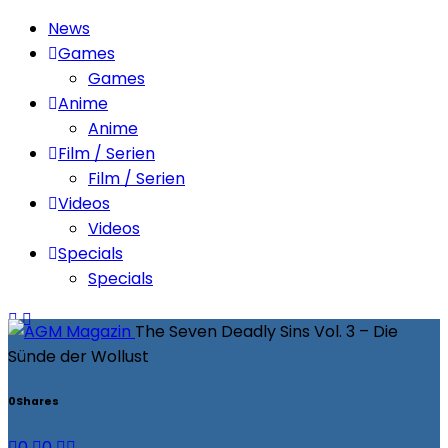
News
Games
Games
Anime
Anime
Film / Serien
Film / Serien
Videos
Videos
Specials
Specials
The Seven Deadly Sins Vol. 3 – Die
Sünde der Wollust
0
Shares
0
0