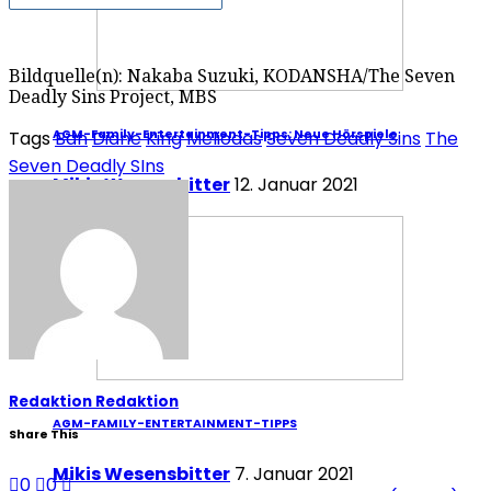
Bildquelle(n): Nakaba Suzuki, KODANSHA/The Seven
Deadly Sins Project, MBS
AGM-Family-Entertainment-Tipps: Neue Hörspiele
Tags
Ban
Diane
King
Meliodas
Seven Deadly Sins
The
Seven Deadly SIns
Mikis Wesensbitter
12. Januar 2021
Redaktion Redaktion
AGM-FAMILY-ENTERTAINMENT-TIPPS
Share This
Mikis Wesensbitter
7. Januar 2021
0
0