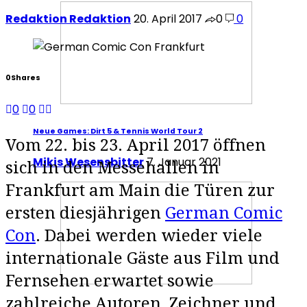
Redaktion Redaktion
20. April 2017
0
0
0
Shares
0
0
Neue Games: Dirt 5 & Tennis World Tour 2
Vom 22. bis 23. April 2017 öffnen
Mikis Wesensbitter
7. Januar 2021
sich in den Messehallen in
Frankfurt am Main die Türen zur
ersten diesjährigen
German Comic
Con
. Dabei werden wieder viele
internationale Gäste aus Film und
Fernsehen erwartet sowie
zahlreiche Autoren, Zeichner und