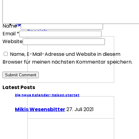
Mafia III – Warum es trotz der Fehler überzeugt
Redaktion Redaktion
2. Oktober 2016
Specials
Name
*
Specials
Email
*
Website
Name, E-Mail-Adresse und Website in diesem
Browser für meinen nächsten Kommentar speichern.
Latest Posts
Die neue Kalender-Saison startet
Mikis Wesensbitter
27. Juli 2021