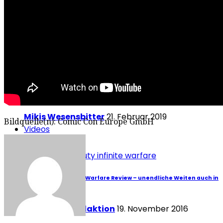
DIE AGM KINO-TIPPS & VERLOSUNG
Mikis Wesensbitter
21. Februar 2019
Bildquelle(n): Comic Con Europe GmbH
Videos
Videos
Call of Duty: Infinite Warfare Review – unendliche Weiten auch in
PSVR
Redaktion Redaktion
19. November 2016