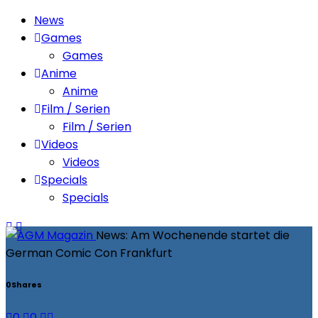
News
Games
Games
Anime
Anime
Film / Serien
Film / Serien
Videos
Videos
Specials
Specials
News: Am Wochenende startet die
German Comic Con Frankfurt
0
Shares
0
0