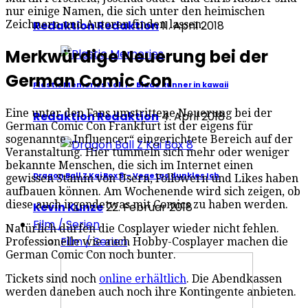
nur einige Namen, die sich unter den heimischen
Zeichnern und Autoren finden lassen.
Redaktion Redaktion
11. April 2018
Merkwürdige Neuerung bei der
German Comic Con
Plastic Memories Vol. 1 – Blade Runner in kawaii
Eine unter den Fans umstrittene Neuerung bei der
Redaktion Redaktion
4. April 2018
German Comic Con Frankfurt ist der eigens für
sogenannte „Influencer“ eingerichtete Bereich auf der
Veranstaltung. Hier tummeln sich mehr oder weniger
bekannte Menschen, die sich im Internet einen
Dragon Ball Z Kai Box 8 – Vegetas dunkles Ich
gewissen Stamm von Usern, Followern und Likes haben
aufbauen können. Am Wochenende wird sich zeigen, ob
diese auch irgendetwas mit Comics zu haben werden.
Kevin Kunze
22. Februar 2018
Film / Serien
Natürlich dürfen die Cosplayer wieder nicht fehlen.
Film / Serien
Professionelle wie auch Hobby-Cosplayer machen die
German Comic Con noch bunter.
Tickets sind noch
online erhältlich
. Die Abendkassen
werden daneben auch noch ihre Kontingente anbieten.