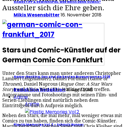
GAMESTIPP & GEWINNSPIEL: WER WEISS DENN SOWAS?
Aussteller sich die Ehre geben.
Mikis Wesensbitter
16. November 2018
Stars und Comic-Künstler auf der
German Comic Con Fankfurt
Unter den Stars kann man unter anderem Christopher
Game-Ranking: Das sind die besten Browsergames 2018
Lambert (
Highlander
), Daniel Portman (
Game of
Throne
s), Daniel Naprous (
Rogue One: A Star Wars
Redaktion Redaktion
11. April 2018
Story
) und Alicia Witt (
The Walking Dead
) treffen.
Autogramme und Fotoshootings mit seinen Film- und
Anime
Serien-Lieblingen sind natürlich neben dem
Anime
Eintrittsgeld durch Aufpreis möglich.
Neben den Stars, die mal mehr, mal weniger etwas mit
Comics zu tun haben, finden sich die Comic-Künstler.
Plastic Memories Vol. 2 – Schnulz Runner
Martin Perscheid, Joschua Sauer und Chris Kloiber sind