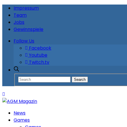
Impressum
Team
Jobs
Gewinnspiele
Follow Us
Facebook
Youtube
Twitch.tv
News
Games