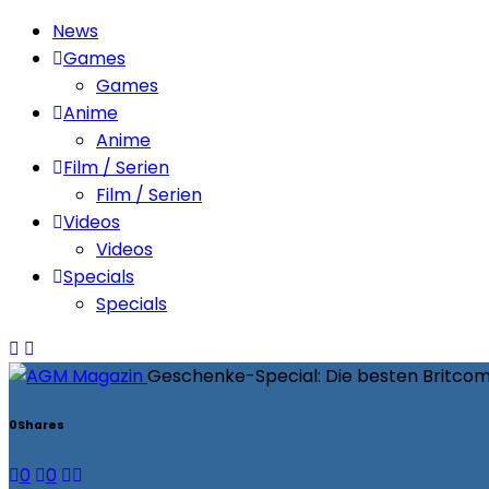
News
Games
Games
Anime
Anime
Film / Serien
Film / Serien
Videos
Videos
Specials
Specials
Geschenke-Special: Die besten Britco
0
Shares
0
0