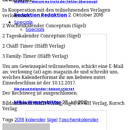
Mafia III – Warum es trotz der Fehler überzeugt
In Kooperation mit den teilnehmenden Verlagen
Redaktion Redaktion
2. Oktober 2016
verlosen wir:
Specials
2 Wochenkalender Conceptum (Sigel)
Specials
2 Tageskalender Conceptum (Sigel)
2 Chäff-Timer (Häfft Verlag)
3 Family-Timer (Häfft Verlag)
Um am Gewinnspiel teilzunehmen, schickt eine E-Mail
an: verlosung (at) agm-magazin.de und schreibt uns,
welches Kalenderformat ihr am liebsten nutzt.
Einsedeschluss ist der 10.12.2017.
Die neue Kalender-Saison startet
Der Rechtsweg ist ausgeschlossen.
Mikis Wesensbitter
27. Juli 2021
Bildnachweis: Häfft Verlag, Sigel, KV&H Verlag, Korsch
Verlag
Tags
2018
kalender
Sigel
Taschenkalender