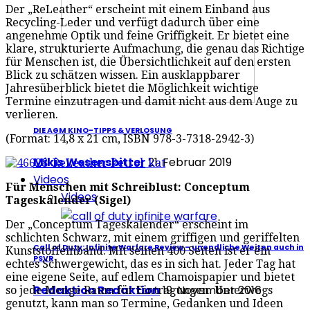
Der „ReLeather“ erscheint mit einem Einband aus
Recycling-Leder und verfügt dadurch über eine
angenehme Optik und feine Griffigkeit. Er bietet eine
klare, strukturierte Aufmachung, die genau das Richtige
für Menschen ist, die Übersichtlichkeit auf den ersten
Blick zu schätzen wissen. Ein ausklappbarer
Jahresüberblick bietet die Möglichkeit wichtige
Termine einzutragen und damit nicht aus dem Auge zu
verlieren.
DIE AGM KINO-TIPPS & VERLOSUNG
(Format: 14,8 x 21 cm, ISBN 978-3-7318-2942-3)
Mikis Wesensbitter
21. Februar 2019
Videos
Für Menschen mit Schreiblust: Conceptum
Videos
Tageskalender (Sigel)
Der „Conceptum Tageskalender“ erscheint im
schlichten Schwarz, mit einem griffigen und geriffelten
Call of Duty: Infinite Warfare Review – unendliche Weiten auch in
Kunststoffeinband. Mit seinen 400 Seiten ist er ein
PSVR
echtes Schwergewicht, das es in sich hat. Jeder Tag hat
eine eigene Seite, auf edlem Chamoispapier und bietet
Redaktion Redaktion
19. November 2016
so jede Menge Raum für Eintragungen. Unterwegs
genutzt, kann man so Termine, Gedanken und Ideen