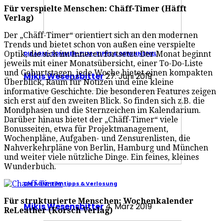
Für verspielte Menschen: Chäff-Timer (Häfft
Verlag)
Der „Chäff-Timer“ orientiert sich an den modernen
Trends und bietet schon von außen eine verspielte
Optik, die sich im Inneren fortsetzt. Der Monat beginnt
DIE AGM-SOMMER-FILM-TIPPS & GEWINNSPIEL
jeweils mit einer Monatsübersicht, einer To-Do-Liste
und Geburtstagen, jede Woche bietet einen kompakten
Mikis Wesensbitter
27. Juni 2019
Überblick, Raum für Notizen und eine kleine
informative Geschichte. Die besonderen Features zeigen
sich erst auf den zweiten Blick. So finden sich z.B. die
Mondphasen und die Sternzeichen im Kalendarium.
Darüber hinaus bietet der „Chäff-Timer“ viele
Bonusseiten, etwa für Projektmanagement,
Wochenpläne, Aufgaben- und Zensurenlisten, die
Nahverkehrpläne von Berlin, Hamburg und München
und weiter viele nützliche Dinge. Ein feines, kleines
Wunderbuch.
Die AGM-Filmtipps & Verlosung
Für strukturierte Menschen: Wochenkalender
Mikis Wesensbitter
4. März 2019
ReLeather (Korsch Verlag)