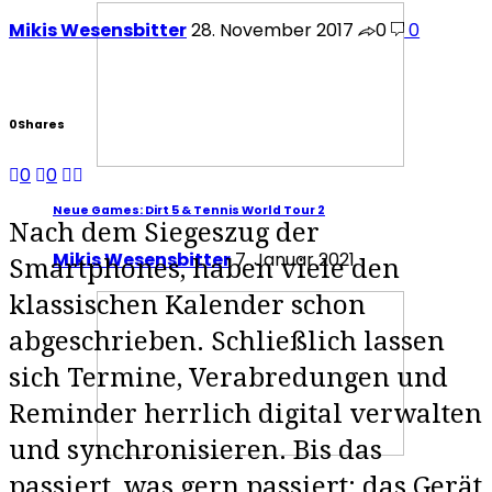
Mikis Wesensbitter
28. November 2017
0
0
0
Shares
0
0
Neue Games: Dirt 5 & Tennis World Tour 2
Nach dem Siegeszug der
Mikis Wesensbitter
7. Januar 2021
Smartphones, haben viele den
klassischen Kalender schon
abgeschrieben. Schließlich lassen
sich Termine, Verabredungen und
Reminder herrlich digital verwalten
und synchronisieren. Bis das
passiert, was gern passiert: das Gerät