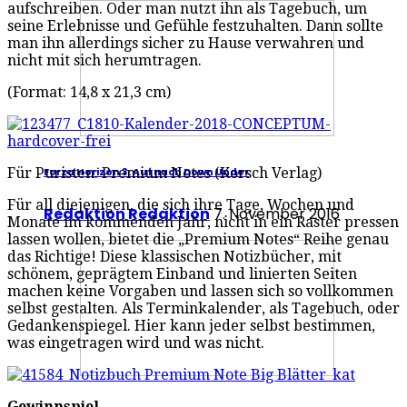
aufschreiben. Oder man nutzt ihn als Tagebuch, um
seine Erlebnisse und Gefühle festzuhalten. Dann sollte
man ihn allerdings sicher zu Hause verwahren und
nicht mit sich herumtragen.
(Format: 14,8 x 21,3 cm)
Für Puristen: Premium Notes (Korsch Verlag)
Forza Horizon 3: Auf nach Down Under
Für all diejenigen, die sich ihre Tage, Wochen und
Redaktion Redaktion
7. November 2016
Monate im kommenden Jahr, nicht in ein Raster pressen
lassen wollen, bietet die „Premium Notes“ Reihe genau
das Richtige! Diese klassischen Notizbücher, mit
schönem, geprägtem Einband und linierten Seiten
machen keine Vorgaben und lassen sich so vollkommen
selbst gestalten. Als Terminkalender, als Tagebuch, oder
Gedankenspiegel. Hier kann jeder selbst bestimmen,
was eingetragen wird und was nicht.
Gewinnspiel