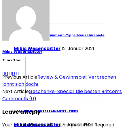
AGM-Family-Entertainment-Tipps: Neue Hörspiele
Mikis Wesensbitter
12. Januar 2021
Mikis Wesensbitter
Share This
0
0
Previous Article
Review & Gewinnspiel: Verbrechen
lohnt sich doch!
Next Article
Geschenke-Special: Die besten Britcoms
Comments
(0)
Leave a Reply
AGM-FAMILY-ENTERTAINMENT-TIPPS
Mikis Wesensbitter
7. Januar 2021
Your email address will not be published. Required