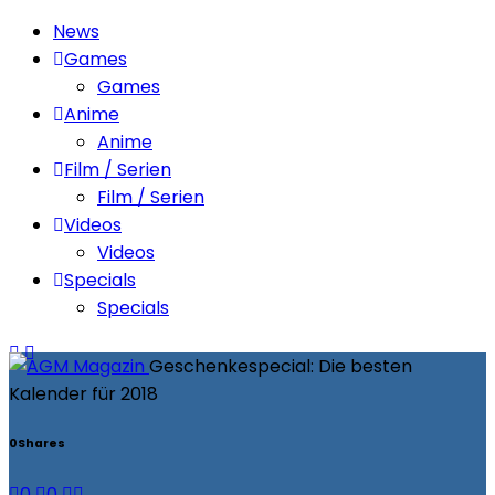
News
Games
Games
Anime
Anime
Film / Serien
Film / Serien
Videos
Videos
Specials
Specials
Geschenkespecial: Die besten
Kalender für 2018
0
Shares
0
0