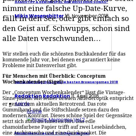
GAMESTIPP & GEWINNSPIEL: WER WEISS DENN SOWAS?
nimmt eine falsche Up-Date-Kurve,
Mikis Wesensbitter
16. November 2018
fällt in den See, oder gibt einfach so
den Geist auf. Schwupps, schon sind
alle Daten verschwunden…
Wir stellen euch die schönsten Buchkalender für das
kommende Jahr vor, bei denen es garantiert keine
Probleme mit Datenverlust gibt.
Für Menschen mit Überblick: Conceptum
Wochenkalender (Sigel)
Game-Ranking: Das sind die besten Browsergames 2018
Der „Conceptum Wochenkalender“ lässt die Vintage-
Redaktion Redaktion
11. April 2018
Sinne jubeln. Mit seiner brauen Altlederoptik entspricht
Anime
er genau dem aktuellen Retrotrend. Das rote
Gummiband und die Stiftschlaufe setzen dazu den
Anime
modernen Kontrast. Dieses schöne Spiel der Gegensätze
setzt sich auch im Inneren fort. Das edle
chamoisfarbene Papier trifft auf zwei Lesebändchen,
eine Archivtasche und eine Quickpocket. Die
Plastic Memories Vol. 2 – Schnulz Runner