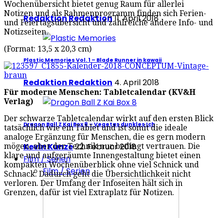
Wochenübersicht bietet genug Raum für allerlei
Notizen und als Rahmenprogramm finden sich Ferien-
Redaktion Redaktion
11. April 2018
und Feiertagsübersicht und zahlreiche andere Info- und
Notizseiten.
(Format: 13,5 x 20,3 cm)
Plastic Memories Vol. 1 – Blade Runner in kawaii
Redaktion Redaktion
4. April 2018
Für moderne Menschen: Tabletcalendar (KV&H
Verlag)
Der schwarze Tabletcalendar wirkt auf den ersten Blick
Dragon Ball Z Kai Box 8 – Vegetas dunkles Ich
tatsächlich wie ein Tablet und ist somit die ideale
analoge Ergänzung für Menschen, die es gern modern
Kevin Kunze
22. Februar 2018
mögen, aber der Technik nur bedingt vertrauen. Die
klare und aufgeräumte Innengestaltung bietet einen
Film / Serien
kompakten Wochenüberblick ohne viel Schnick und
Film / Serien
Schnack. Dadurch geht die Übersichtlichkeit nicht
verloren. Der Umfang der Infoseiten hält sich in
Grenzen, dafür ist viel Extraplatz für Notizen.