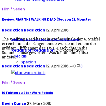
Film / Serien
Review: FEAR THE WALKING DEAD (Season 2): Monster
Redaktion Redaktion
12. April 2016
The Walking Dead hat sein großes Finale der 6. Staffel
Mafia III – Warum es trotz der Fehler überzeugt
erreicht und die Fangemeinde wurde mit einem der
größten Cliffhanger der TWD-Geschichte in die
Redaktion Redaktion
2. Oktober 2016
Sommerpause geworfen. Was bleibt einem also
Specials
andere…
Specials
Redaktion Redaktion
12. April 2016
0
3
Film / Serien
10 Fakten zu Star Wars Rebels
Kevin Kunze
27. März 2016