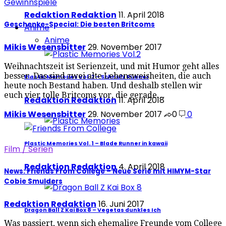
Gewinnspiele
Redaktion Redaktion
11. April 2018
Geschenke-Special: Die besten Britcoms
Anime
Anime
Mikis Wesensbitter
29. November 2017
Weihnachtszeit ist Serienzeit, und mit Humor geht alles
besser. Das sind zwei alte Lebensweisheiten, die auch
Plastic Memories Vol. 2 – Schnulz Runner
heute noch Bestand haben. Und deshalb stellen wir
euch vier tolle Britcoms vor, die gerade…
Redaktion Redaktion
11. April 2018
Mikis Wesensbitter
29. November 2017
0
0
Plastic Memories Vol. 1 – Blade Runner in kawaii
Film / Serien
Redaktion Redaktion
4. April 2018
News: Friends From College – Neue Serie mit HIMYM-Star
Cobie Smulders
Redaktion Redaktion
16. Juni 2017
Dragon Ball Z Kai Box 8 – Vegetas dunkles Ich
Was passiert, wenn sich ehemalige Freunde vom College