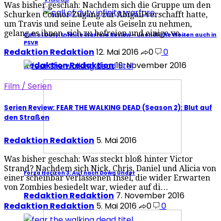
Was bisher geschah: Nachdem sich die Gruppe um den
Schurken Connor Zugang zur Abigail verschafft hatte,
um Travis und seine Leute als Geiseln zu nehmen,
gelang es ihnen, sich zu befreien und einige vo…
Call of Duty: Infinite Warfare Review – unendliche Weiten auch in
PSVR
Redaktion Redaktion
12. Mai 2016
0
0
Redaktion Redaktion
19. November 2016
Film / Serien
Serien Review: FEAR THE WALKING DEAD (Season 2): Blut auf
den Straßen
Redaktion Redaktion
5. Mai 2016
Was bisher geschah: Was steckt bloß hinter Victor
Strand? Nachdem sich Nick, Chris, Daniel und Alicia von
Forza Horizon 3: Auf nach Down Under
einer scheinbar verlassenen Insel, die wider Erwarten
von Zombies besiedelt war, wieder auf di…
Redaktion Redaktion
7. November 2016
Redaktion Redaktion
5. Mai 2016
0
0