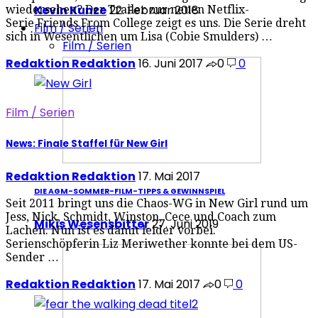
Kevin Kunze
22. Februar 2018
wiedersehen? Der Trailer zur neuen Netflix-
Serie Friends From College zeigt es uns. Die Serie dreht
Film / Serien
sich in Wesentlichen um Lisa (Cobie Smulders) …
Film / Serien
Redaktion Redaktion
16. Juni 2017
0
0
Film / Serien
News: Finale Staffel für New Girl
Redaktion Redaktion
17. Mai 2017
DIE AGM-SOMMER-FILM-TIPPS & GEWINNSPIEL
Seit 2011 bringt uns die Chaos-WG in New Girl rund um
Jess, Nick, Schmidt, Winston, Cece und Coach zum
Mikis Wesensbitter
27. Juni 2019
Lachen. Nun ist es damit leider vorbei.
Serienschöpferin Liz Meriwether konnte bei dem US-
Sender …
Redaktion Redaktion
17. Mai 2017
0
0