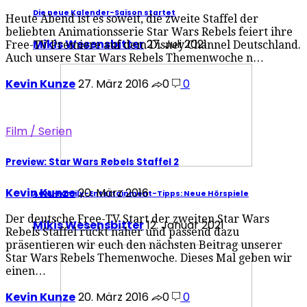
Die neue Kalender-Saison startet
Heute Abend ist es soweit, die zweite Staffel der
beliebten Animationsserie Star Wars Rebels feiert ihre
Mikis Wesensbitter
27. Juli 2021
Free-TV Premiere auf dem Disney Channel Deutschland.
Auch unsere Star Wars Rebels Themenwoche n…
Kevin Kunze
27. März 2016
0
0
Film / Serien
Preview: Star Wars Rebels Staffel 2
Kevin Kunze
20. März 2016
AGM-Family-Entertainment-Tipps: Neue Hörspiele
Der deutsche Free-TV Start der zweiten Star Wars
Mikis Wesensbitter
12. Januar 2021
Rebels Staffel rückt näher und passend dazu
präsentieren wir euch den nächsten Beitrag unserer
Star Wars Rebels Themenwoche. Dieses Mal geben wir
einen…
Kevin Kunze
20. März 2016
0
0