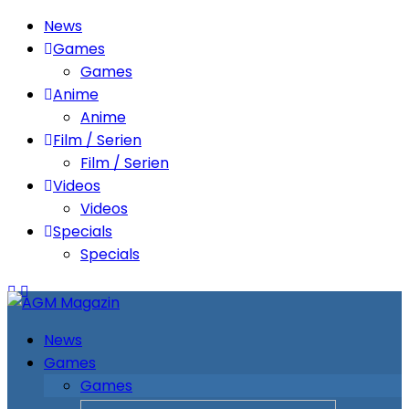
News
Games
Games
Anime
Anime
Film / Serien
Film / Serien
Videos
Videos
Specials
Specials
News
Games
Games