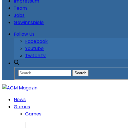
Impressum
Team
Jobs
Gewinnspiele
Follow Us
Facebook
Youtube
Twitch.tv
News
Games
Games