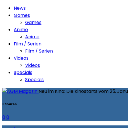
News
Games
Games
Anime
Anime
Film / Serien
Film / Serien
Videos
Videos
Specials
Specials
Neu im Kino: Die Kinostarts vom 25. Jan
0
Shares
0
0