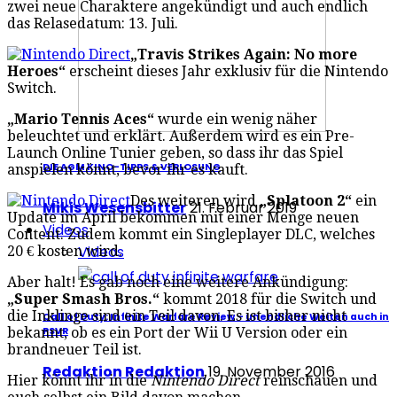
zwei neue Charaktere angekündigt und auch endlich
das Relasedatum: 13. Juli.
„Travis Strikes Again: No more
Heroes“
erscheint dieses Jahr exklusiv für die Nintendo
Switch.
„Mario Tennis Aces“
wurde ein wenig näher
beleuchtet und erklärt. Außerdem wird es ein Pre-
Launch Online Tunier geben, so dass ihr das Spiel
DIE AGM KINO-TIPPS & VERLOSUNG
anspielen könnt, bevor ihr es kauft.
Des weiteren wird
„Splatoon 2“
ein
Mikis Wesensbitter
21. Februar 2019
Update im April bekommen mit einer Menge neuen
Videos
Content. Zudem kommt ein Singleplayer DLC, welches
Videos
20 € kosten wird.
Aber halt! Es gab noch eine weitere Ankündigung:
„Super Smash Bros.“
kommt 2018 für die Switch und
die Inklinge sind ein Teil davon. Es ist bisher nicht
Call of Duty: Infinite Warfare Review – unendliche Weiten auch in
PSVR
bekannt, ob es ein Port der Wii U Version oder ein
brandneuer Teil ist.
Redaktion Redaktion
19. November 2016
Hier könnt ihr in die
Nintendo Direct
reinschauen und