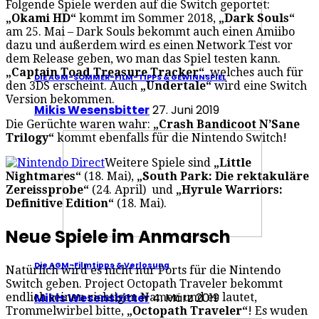
Folgende Spiele werden auf die Switch geportet:
„Okami HD“
kommt im Sommer 2018,
„Dark Souls“
am 25. Mai – Dark Souls bekommt auch einen Amiibo
dazu und außerdem wird es einen Network Test vor
dem Release geben, wo man das Spiel testen kann.
„Captain Toad Treasure Tracker“
, welches auch für
DIE AGM-SOMMER-FILM-TIPPS & GEWINNSPIEL
den 3DS erscheint. Auch
„Undertale“
wird eine Switch
Version bekommen.
Mikis Wesensbitter
27. Juni 2019
Die Gerüchte waren wahr:
„Crash Bandicoot N’Sane
Trilogy“
kommt ebenfalls für die Nintendo Switch!
Weitere Spiele sind
„Little
Nightmares“
(18. Mai),
„South Park: Die rektakuläre
Zereissprobe“
(24. April) und
„Hyrule Warriors:
Definitive Edition“
(18. Mai).
Neue Spiele im Anmarsch
Die AGM-Filmtipps & Verlosung
Natürlich wird es nicht nur Ports für die Nintendo
Switch geben. Project Octopath Traveler bekommt
Mikis Wesensbitter
4. März 2019
endlich seinen richtigen Namen und er lautet,
Trommelwirbel bitte,
„Octopath Traveler“
! Es wuden