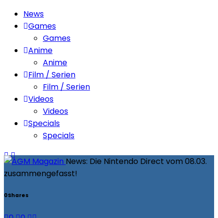
News
Games
Games
Anime
Anime
Film / Serien
Film / Serien
Videos
Videos
Specials
Specials
News: Die Nintendo Direct vom 08.03.
zusammengefasst!
0
Shares
0
0