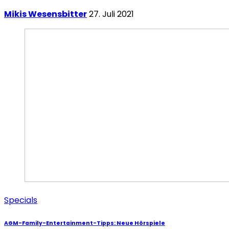
Mikis Wesensbitter
27. Juli 2021
Specials
AGM-Family-Entertainment-Tipps: Neue Hörspiele