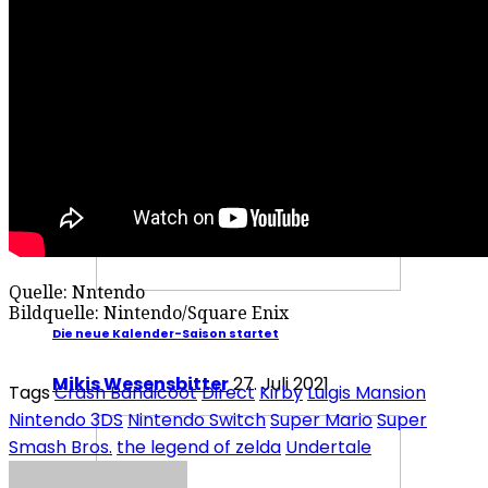
Mafia III – Warum es trotz der Fehler überzeugt
Redaktion Redaktion
2. Oktober 2016
Specials
Specials
Quelle: Nntendo
Bildquelle: Nintendo/Square Enix
Die neue Kalender-Saison startet
Mikis Wesensbitter
27. Juli 2021
Tags
Crash Bandicoot
Direct
Kirby
Luigis Mansion
Nintendo 3DS
Nintendo Switch
Super Mario
Super
Smash Bros.
the legend of zelda
Undertale