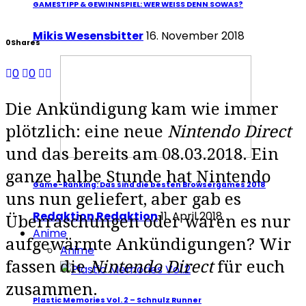
GAMESTIPP & GEWINNSPIEL: WER WEISS DENN SOWAS?
Mikis Wesensbitter
16. November 2018
0
Shares
0
0
Die Ankündigung kam wie immer
plötzlich: eine neue
Nintendo Direct
und das bereits am 08.03.2018. Ein
ganze halbe Stunde hat Nintendo
Game-Ranking: Das sind die besten Browsergames 2018
uns nun geliefert, aber gab es
Redaktion Redaktion
11. April 2018
Überraschungen oder waren es nur
Anime
aufgewärmte Ankündigungen? Wir
Anime
fassen die
Nintendo Direct
für euch
zusammen.
Plastic Memories Vol. 2 – Schnulz Runner