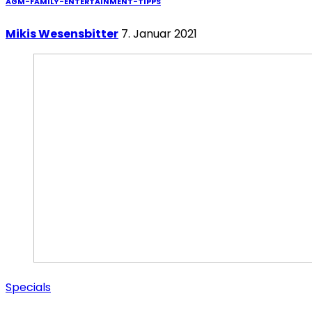
AGM-FAMILY-ENTERTAINMENT-TIPPS
Mikis Wesensbitter
7. Januar 2021
Specials