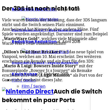
Der 3DS ist noch nicht tot!
Redaktion Redaktion
11. April 2018
Viele waren bereits der Meinung, dass der 3DS langsam
stirbt und die Switch seinen Platz einnimmt.
Anscheinend hat Nintendo aber andere Pläne. Fünf
Plastic Memories Vol. 1 – Blade Runner in kawaii
Spiele wurden angekündigt. Darunter sind zum Beispiel
„WarioWare Gold“
, welches viele Minispiele aller
Redaktion Redaktion
4. April 2018
Wario Ware Teile zusammenfasst.
„Dillon’s Dead Heat Breakers“
ist das neue Spiel von
Vanpool, welches am 10. Mai erscheint. Des weiteren
erscheinen ein Remake und ein Port für den 3DS:
Dragon Ball Z Kai Box 8 – Vegetas dunkles Ich
„Mario & Luigi: Bowsers Inside Story“
mit der
Bonusepisode „Bowser Jr.s Journey“ als Remake
Kevin Kunze
22. Februar 2018
erscheint 2019 und
„Lugis Mansion“
als Port von der
Film / Serien
Gamecube erscheint dieses Jahr.
Film / Serien
Auch die Switch
bekommt ein paar Ports