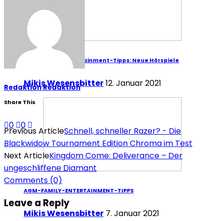
AGM-Family-Entertainment-Tipps: Neue Hörspiele
Mikis Wesensbitter
12. Januar 2021
Redaktion Redaktion
Share This
0
0
Previous Article
Schnell, schneller Razer? - Die
Blackwidow Tournament Edition Chroma im Test
Next Article
Kingdom Come: Deliverance – Der
ungeschliffene Diamant
Comments
(0)
AGM-FAMILY-ENTERTAINMENT-TIPPS
Leave a Reply
Mikis Wesensbitter
7. Januar 2021